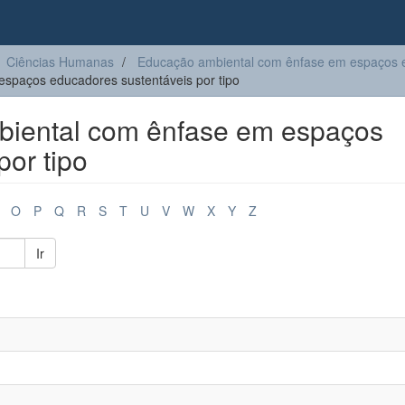
Ciências Humanas
Educação ambiental com ênfase em espaços e
spaços educadores sustentáveis por tipo
iental com ênfase em espaços
por tipo
O
P
Q
R
S
T
U
V
W
X
Y
Z
Ir