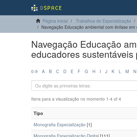
Página inicial
Trabalhos de Especialização
Navegação Educação ambiental com ênfase em e
Navegação Educação amb
educadores sustentáveis 
0-9
A
B
C
D
E
F
G
H
I
J
K
L
M
N
Itens para a visualização no momento 1-4 of 4
Tipo
Monografia Especialização
[1]
Monografia Especialização Digital
[111]