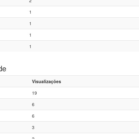
2
1
1
1
1
de
Visualizações
19
6
6
3
2