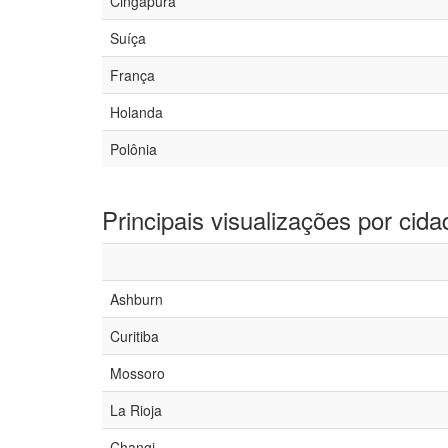
Cingapura
Suíça
França
Holanda
Polônia
Principais visualizações por cida
Ashburn
Curitiba
Mossoro
La Rioja
Changi