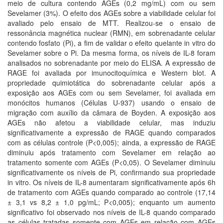
meio de cultura contendo AGEs (0,2 mg/mL) com ou sem
Sevelamer (3%). O efeito dos AGEs sobre a viabilidade celular foi
avaliado pelo ensaio de MTT. Realizou-se o ensaio de
ressonância magnética nuclear (RMN), em sobrenadante celular
contendo fosfato (Pi), a fim de validar o efeito quelante in vitro do
Sevelamer sobre o Pi. Da mesma forma, os níveis de IL-8 foram
analisados no sobrenadante por meio do ELISA. A expressão de
RAGE foi avaliada por imunocitoquímica e Western blot. A
propriedade quimiotática do sobrenadante celular após a
exposição aos AGEs com ou sem Sevelamer, foi avaliada em
monócitos humanos (Células U-937) usando o ensaio de
migração com auxílio da câmara de Boyden. A exposição aos
AGEs não afetou a viabilidade celular, mas induziu
significativamente a expressão de RAGE quando comparados
com as células controle (P<0,005); ainda, a expressão de RAGE
diminuiu após tratamento com Sevelamer em relação ao
tratamento somente com AGEs (P<0,05). O Sevelamer diminuiu
significativamente os níveis de Pi, confirmando sua propriedade
in vitro. Os níveis de IL-8 aumentaram significativamente após 6h
de tratamento com AGEs quando comparado ao controle (17,14
± 3,1 vs 8,2 ± 1,0 pg/mL; P<0,005); enquanto um aumento
significativo foi observado nos níveis de IL-8 quando comparado
as células tratadas somente com AGEs em relação com AGEs