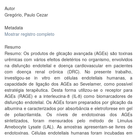
Autor
Gregório, Paulo Cezar
Metadata
Mostrar registro completo
Resumo
Resumo: Os produtos de glicação avançada (AGEs) são toxinas
urêmicas com vários efeitos deletérios no organismo, envolvidos
na disfunção endotelial e doença cardiovascular em pacientes
com doença renal crônica (DRC). No presente trabalho,
investigou-se in vitro em células endoteliais humanas, a
capacidade de ligação dos AGEs ao Sevelamer, como possível
estratégia terapêutica. Desta forma utilizou-se o receptor para
AGEs (RAGE) e a interleucina-8 (IL-8) como biomarcadores de
disfunção endotelial. Os AGEs foram preparados por glicação da
albumina e caracterizados por absorbância e eletroforese em gel
de poliacrilamida. Os níveis de endotoxinas dos AGEs
sintetizados, foram mensurados pelo método de Limulus
Amebocyte Lysate (LAL). As amostras apresentam-se livres de
endotoxinas. Células endoteliais humanas foram incubadas em