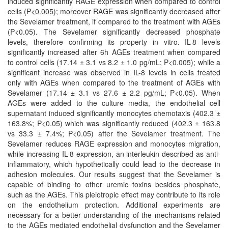
induced significantly RAGE expression when compared to control
cells (P<0.005); moreover RAGE was significantly decreased after
the Sevelamer treatment, if compared to the treatment with AGEs
(P<0.05). The Sevelamer significantly decreased phosphate
levels, therefore confirming its property in vitro. IL-8 levels
significantly increased after 6h AGEs treatment when compared
to control cells (17.14 ± 3.1 vs 8.2 ± 1.0 pg/mL; P<0.005); while a
significant increase was observed in IL-8 levels in cells treated
only with AGEs when compared to the treatment of AGEs with
Sevelamer (17.14 ± 3.1 vs 27.6 ± 2.2 pg/mL; P<0.05). When
AGEs were added to the culture media, the endothelial cell
supernatant induced significantly monocytes chemotaxis (402.3 ±
163.8%; P<0.05) which was significantly reduced (402.3 ± 163.8
vs 33.3 ± 7.4%; P<0.05) after the Sevelamer treatment. The
Sevelamer reduces RAGE expression and monocytes migration,
while increasing IL-8 expression, an interleukin described as anti-
inflammatory, which hypothetically could lead to the decrease in
adhesion molecules. Our results suggest that the Sevelamer is
capable of binding to other uremic toxins besides phosphate,
such as the AGEs. This pleiotropic effect may contribute to its role
on the endothelium protection. Additional experiments are
necessary for a better understanding of the mechanisms related
to the AGEs mediated endothelial dysfunction and the Sevelamer