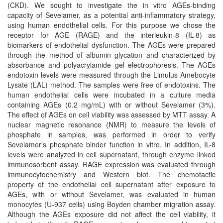
(CKD). We sought to investigate the in vitro AGEs-binding
capacity of Sevelamer, as a potential anti-inflammatory strategy,
using human endothelial cells. For this purpose we chose the
receptor for AGE (RAGE) and the interleukin-8 (IL-8) as
biomarkers of endothelial dysfunction. The AGEs were prepared
through the method of albumin glycation and characterized by
absorbance and polyacrylamide gel electrophoresis. The AGEs
endotoxin levels were measured through the Limulus Amebocyte
Lysate (LAL) method. The samples were free of endotoxins. The
human endothelial cells were incubated in a culture media
containing AGEs (0.2 mg/mL) with or without Sevelamer (3%).
The effect of AGEs on cell viability was assessed by MTT assay. A
nuclear magnetic resonance (NMR) to measure the levels of
phosphate in samples, was performed in order to verify
Sevelamer's phosphate binder function in vitro. In addition, IL-8
levels were analyzed in cell supernatant, through enzyme linked
immunosorbent assay. RAGE expression was evaluated through
immunocytochemistry and Western blot. The chemotactic
property of the endothelial cell supernatant after exposure to
AGEs, with or without Sevelamer, was evaluated in human
monocytes (U-937 cells) using Boyden chamber migration assay.
Although the AGEs exposure did not affect the cell viability, it