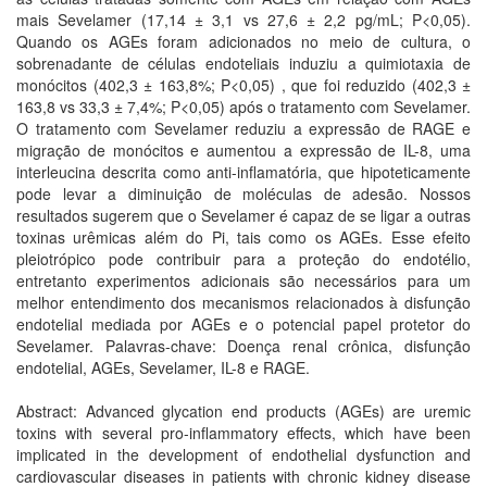
mais Sevelamer (17,14 ± 3,1 vs 27,6 ± 2,2 pg/mL; P<0,05).
Quando os AGEs foram adicionados no meio de cultura, o
sobrenadante de células endoteliais induziu a quimiotaxia de
monócitos (402,3 ± 163,8%; P<0,05) , que foi reduzido (402,3 ±
163,8 vs 33,3 ± 7,4%; P<0,05) após o tratamento com Sevelamer.
O tratamento com Sevelamer reduziu a expressão de RAGE e
migração de monócitos e aumentou a expressão de IL-8, uma
interleucina descrita como anti-inflamatória, que hipoteticamente
pode levar a diminuição de moléculas de adesão. Nossos
resultados sugerem que o Sevelamer é capaz de se ligar a outras
toxinas urêmicas além do Pi, tais como os AGEs. Esse efeito
pleiotrópico pode contribuir para a proteção do endotélio,
entretanto experimentos adicionais são necessários para um
melhor entendimento dos mecanismos relacionados à disfunção
endotelial mediada por AGEs e o potencial papel protetor do
Sevelamer. Palavras-chave: Doença renal crônica, disfunção
endotelial, AGEs, Sevelamer, IL-8 e RAGE.
Abstract: Advanced glycation end products (AGEs) are uremic
toxins with several pro-inflammatory effects, which have been
implicated in the development of endothelial dysfunction and
cardiovascular diseases in patients with chronic kidney disease