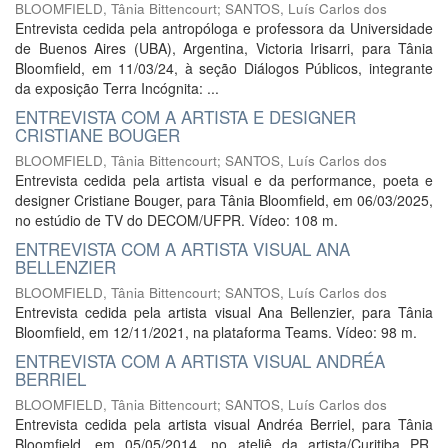
BLOOMFIELD, Tânia Bittencourt
;
SANTOS, Luís Carlos dos
Entrevista cedida pela antropóloga e professora da Universidade
de Buenos Aires (UBA), Argentina, Victoria Irisarri, para Tânia
Bloomfield, em 11/03/24, à seção Diálogos Públicos, integrante
da exposição Terra Incógnita: ...
ENTREVISTA COM A ARTISTA E DESIGNER
CRISTIANE BOUGER
BLOOMFIELD, Tânia Bittencourt
;
SANTOS, Luís Carlos dos
Entrevista cedida pela artista visual e da performance, poeta e
designer Cristiane Bouger, para Tânia Bloomfield, em 06/03/2025,
no estúdio de TV do DECOM/UFPR. Vídeo: 108 m.
ENTREVISTA COM A ARTISTA VISUAL ANA
BELLENZIER
BLOOMFIELD, Tânia Bittencourt
;
SANTOS, Luís Carlos dos
Entrevista cedida pela artista visual Ana Bellenzier, para Tânia
Bloomfield, em 12/11/2021, na plataforma Teams. Vídeo: 98 m.
ENTREVISTA COM A ARTISTA VISUAL ANDRÉA
BERRIEL
BLOOMFIELD, Tânia Bittencourt
;
SANTOS, Luís Carlos dos
Entrevista cedida pela artista visual Andréa Berriel, para Tânia
Bloomfield, em 05/05/2014, no ateliê da artista/Curitiba PR.