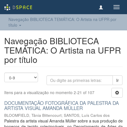
Toggl
navig
Navegação BIBLIOTECA TEMÁTICA: O Artista na UFPR por
título
Navegação BIBLIOTECA
TEMÁTICA: O Artista na UFPR
por título
Ir
Itens para a visualização no momento 2-21 of 107
DOCUMENTAÇÃO FOTOGRÁFICA DA PALESTRA DA
ARTISTA VISUAL AMANDA MÜLLER
BLOOMFIELD, Tânia Bittencourt
;
SANTOS, Luís Carlos dos
Palestra da artista visual Amanda Müller sobre a sua produção de
bonecos de tecido colecionáveis, no Departamento de Artes da