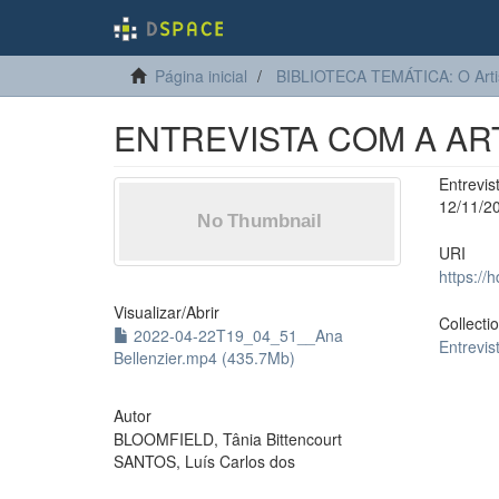
Página inicial
BIBLIOTECA TEMÁTICA: O Arti
ENTREVISTA COM A ART
Entrevi
12/11/2
URI
https://
Visualizar/
Abrir
Collecti
2022-04-22T19_04_51__Ana
Entrevis
Bellenzier.mp4 (435.7Mb)
Autor
BLOOMFIELD, Tânia Bittencourt
SANTOS, Luís Carlos dos