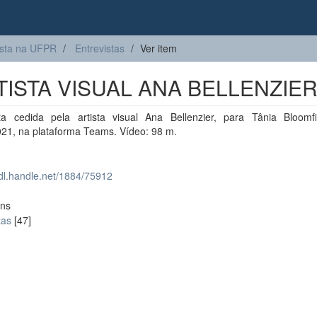
sta na UFPR
Entrevistas
Ver item
ISTA VISUAL ANA BELLENZIE
sta cedida pela artista visual Ana Bellenzier, para Tânia Bloomf
021, na plataforma Teams. Vídeo: 98 m.
hdl.handle.net/1884/75912
ons
tas
[47]