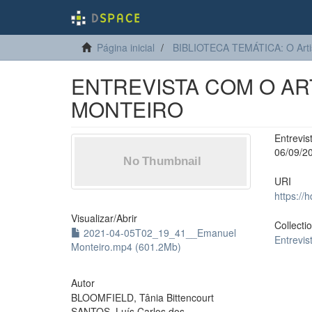
Página inicial
BIBLIOTECA TEMÁTICA: O Arti
ENTREVISTA COM O AR
MONTEIRO
Entrevi
06/09/2
URI
https://
Visualizar/
Abrir
Collecti
2021-04-05T02_19_41__Emanuel
Entrevis
Monteiro.mp4 (601.2Mb)
Autor
BLOOMFIELD, Tânia Bittencourt
SANTOS, Luís Carlos dos