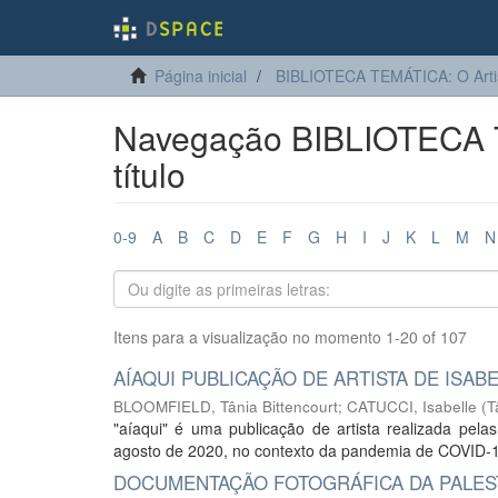
Página inicial
BIBLIOTECA TEMÁTICA: O Arti
Navegação BIBLIOTECA T
título
0-9
A
B
C
D
E
F
G
H
I
J
K
L
M
N
Itens para a visualização no momento 1-20 of 107
AÍAQUI PUBLICAÇÃO DE ARTISTA DE ISAB
BLOOMFIELD, Tânia Bittencourt
;
CATUCCI, Isabelle
(
T
"aíaqui" é uma publicação de artista realizada pelas
agosto de 2020, no contexto da pandemia de COVID-19
DOCUMENTAÇÃO FOTOGRÁFICA DA PALEST