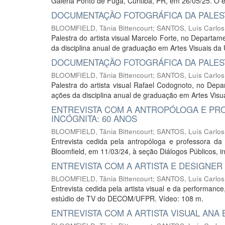
Galeria Ponto de Fuga, Curitiba, PR, em 26/05/25. O ev
DOCUMENTAÇÃO FOTOGRÁFICA DA PALEST
BLOOMFIELD, Tânia Bittencourt
;
SANTOS, Luís Carlos
Palestra do artista visual Marcelo Forte, no Departa
da disciplina anual de graduação em Artes Visuais d
DOCUMENTAÇÃO FOTOGRÁFICA DA PALES
BLOOMFIELD, Tânia Bittencourt
;
SANTOS, Luís Carlos
Palestra do artista visual Rafael Codognoto, no Dep
ações da disciplina anual de graduação em Artes Visu
ENTREVISTA COM A ANTROPÓLOGA E PRO
INCÓGNITA: 60 ANOS
BLOOMFIELD, Tânia Bittencourt
;
SANTOS, Luís Carlos
Entrevista cedida pela antropóloga e professora da 
Bloomfield, em 11/03/24, à seção Diálogos Públicos, in
ENTREVISTA COM A ARTISTA E DESIGNER
BLOOMFIELD, Tânia Bittencourt
;
SANTOS, Luís Carlos
Entrevista cedida pela artista visual e da performanc
estúdio de TV do DECOM/UFPR. Vídeo: 108 m.
ENTREVISTA COM A ARTISTA VISUAL ANA 