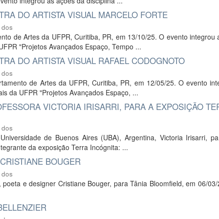
ento integrou as ações da disciplina ...
RA DO ARTISTA VISUAL MARCELO FORTE
 dos
mento de Artes da UFPR, Curitiba, PR, em 13/10/25. O evento integrou
a UFPR "Projetos Avançados Espaço, Tempo ...
TRA DO ARTISTA VISUAL RAFAEL CODOGNOTO
 dos
artamento de Artes da UFPR, Curitiba, PR, em 12/05/25. O evento int
ais da UFPR "Projetos Avançados Espaço, ...
FESSORA VICTORIA IRISARRI, PARA A EXPOSIÇÃO TE
 dos
Universidade de Buenos Aires (UBA), Argentina, Victoria Irisarri, p
tegrante da exposição Terra Incógnita: ...
 CRISTIANE BOUGER
 dos
e, poeta e designer Cristiane Bouger, para Tânia Bloomfield, em 06/03
BELLENZIER