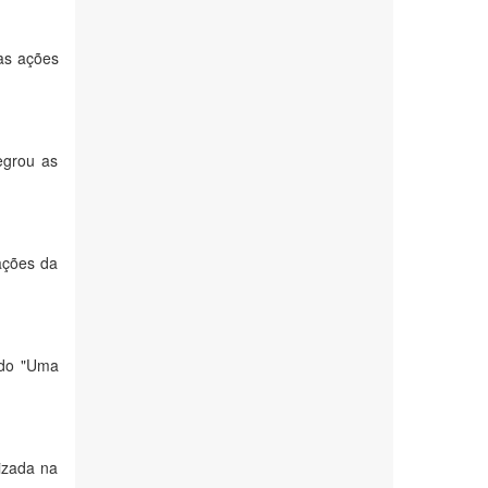
 as ações
egrou as
 ações da
ado "Uma
lizada na