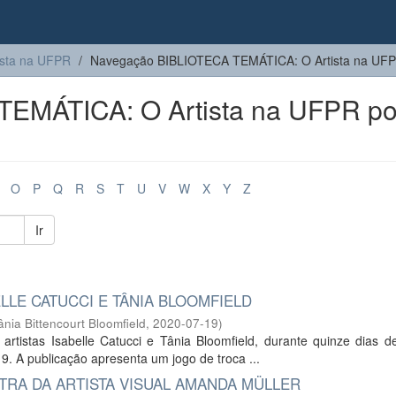
sta na UFPR
Navegação BIBLIOTECA TEMÁTICA: O Artista na UFPR 
EMÁTICA: O Artista na UFPR po
O
P
Q
R
S
T
U
V
W
X
Y
Z
Ir
ELLE CATUCCI E TÂNIA BLOOMFIELD
ânia Bittencourt Bloomfield
,
2020-07-19
)
 artistas Isabelle Catucci e Tânia Bloomfield, durante quinze dias d
. A publicação apresenta um jogo de troca ...
RA DA ARTISTA VISUAL AMANDA MÜLLER