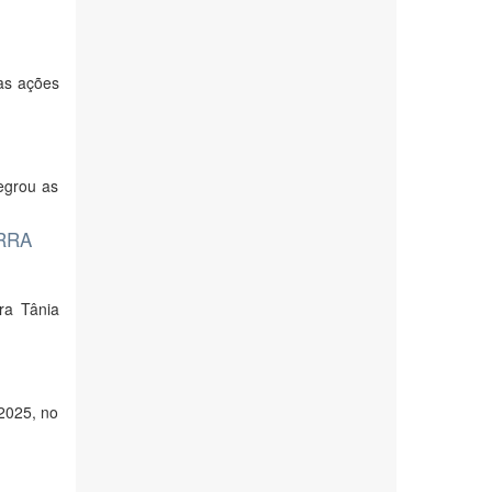
 as ações
egrou as
RRA
ara Tânia
/2025, no