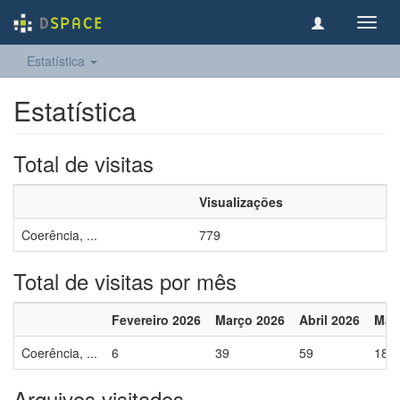
Toggl
navig
Estatística
Estatística
Total de visitas
Visualizações
Coerência, ...
779
Total de visitas por mês
Fevereiro 2026
Março 2026
Abril 2026
Mai
Coerência, ...
6
39
59
18
Arquivos visitados