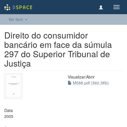
Toggl
navig
Ver item
Direito do consumidor
bancário em face da súmula
297 do Superior Tribunal de
Justiça
Visualizar/
Abrir
M588.pdf (560.3Kb)
Data
2005