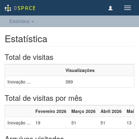
Toggl
navig
Estatística
Estatística
Total de visitas
Visualizações
Inovação ...
389
Total de visitas por mês
Fevereiro 2026
Março 2026
Abril 2026
Maio 
Inovação ...
19
51
51
13
Arquivos visitados