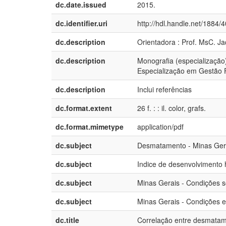
dc.date.issued
2015.
dc.identifier.uri
http://hdl.handle.net/1884/
dc.description
Orientadora : Prof. MsC. J
dc.description
Monografia (especialização
Especialização em Gestão F
dc.description
Inclui referências
dc.format.extent
26 f. : : il. color, grafs.
dc.format.mimetype
application/pdf
dc.subject
Desmatamento - Minas Ger
dc.subject
Indice de desenvolvimento
dc.subject
Minas Gerais - Condições s
dc.subject
Minas Gerais - Condições 
dc.title
Correlação entre desmatam