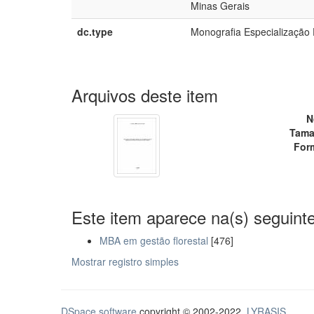
Minas Gerais
dc.type
Monografia Especialização D
Arquivos deste item
N
Tama
For
Este item aparece na(s) seguinte
MBA em gestão florestal
[476]
Mostrar registro simples
DSpace software
copyright © 2002-2022
LYRASIS