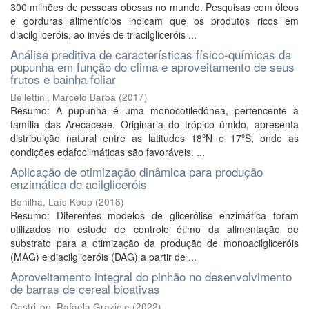
300 milhões de pessoas obesas no mundo. Pesquisas com óleos
e gorduras alimentícios indicam que os produtos ricos em
diacilgliceróis, ao invés de triacilgliceróis ...
Análise preditiva de características físico-químicas da
pupunha em função do clima e aproveitamento de seus
frutos e bainha foliar
Bellettini, Marcelo Barba
(
2017
)
Resumo: A pupunha é uma monocotiledônea, pertencente à
família das Arecaceae. Originária do trópico úmido, apresenta
distribuição natural entre as latitudes 18ºN e 17ºS, onde as
condições edafoclimáticas são favoráveis. ...
Aplicação de otimização dinâmica para produção
enzimática de acilgliceróis
Bonilha, Laís Koop
(
2018
)
Resumo: Diferentes modelos de glicerólise enzimática foram
utilizados no estudo de controle ótimo da alimentação de
substrato para a otimização da produção de monoacilgliceróis
(MAG) e diacilgliceróis (DAG) a partir de ...
Aproveitamento integral do pinhão no desenvolvimento
de barras de cereal bioativas
Castrillon, Rafaela Graziele
(
2022
)