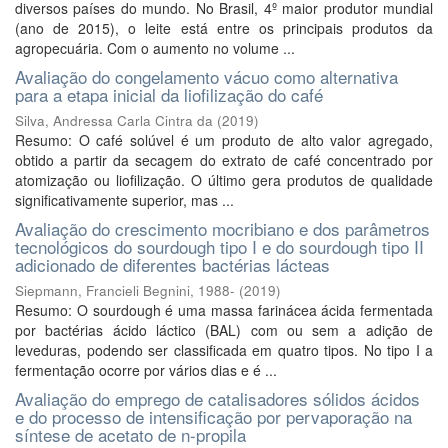
diversos países do mundo. No Brasil, 4º maior produtor mundial
(ano de 2015), o leite está entre os principais produtos da
agropecuária. Com o aumento no volume ...
Avaliação do congelamento vácuo como alternativa
para a etapa inicial da liofilização do café
Silva, Andressa Carla Cintra da
(
2019
)
Resumo: O café solúvel é um produto de alto valor agregado,
obtido a partir da secagem do extrato de café concentrado por
atomização ou liofilização. O último gera produtos de qualidade
significativamente superior, mas ...
Avaliação do crescimento mocribiano e dos parâmetros
tecnológicos do sourdough tipo I e do sourdough tipo II
adicionado de diferentes bactérias lácteas
Siepmann, Francieli Begnini, 1988-
(
2019
)
Resumo: O sourdough é uma massa farinácea ácida fermentada
por bactérias ácido láctico (BAL) com ou sem a adição de
leveduras, podendo ser classificada em quatro tipos. No tipo I a
fermentação ocorre por vários dias e é ...
Avaliação do emprego de catalisadores sólidos ácidos
e do processo de intensificação por pervaporação na
síntese de acetato de n-propila