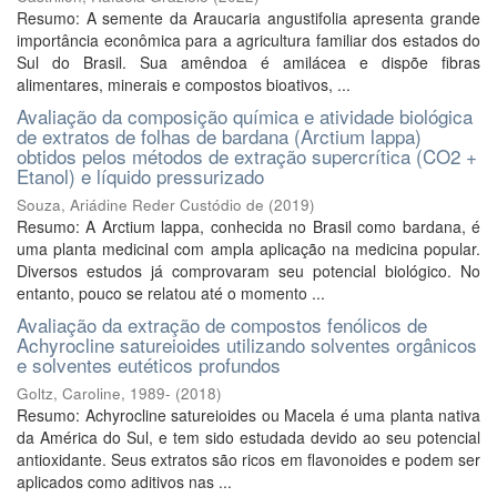
Resumo: A semente da Araucaria angustifolia apresenta grande
importância econômica para a agricultura familiar dos estados do
Sul do Brasil. Sua amêndoa é amilácea e dispõe fibras
alimentares, minerais e compostos bioativos, ...
Avaliação da composição química e atividade biológica
de extratos de folhas de bardana (Arctium lappa)
obtidos pelos métodos de extração supercrítica (CO2 +
Etanol) e líquido pressurizado
Souza, Ariádine Reder Custódio de
(
2019
)
Resumo: A Arctium lappa, conhecida no Brasil como bardana, é
uma planta medicinal com ampla aplicação na medicina popular.
Diversos estudos já comprovaram seu potencial biológico. No
entanto, pouco se relatou até o momento ...
Avaliação da extração de compostos fenólicos de
Achyrocline satureioides utilizando solventes orgânicos
e solventes eutéticos profundos
Goltz, Caroline, 1989-
(
2018
)
Resumo: Achyrocline satureioides ou Macela é uma planta nativa
da América do Sul, e tem sido estudada devido ao seu potencial
antioxidante. Seus extratos são ricos em flavonoides e podem ser
aplicados como aditivos nas ...