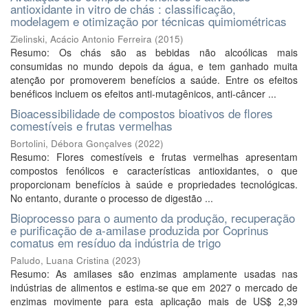
antioxidante in vitro de chás : classificação,
modelagem e otimização por técnicas quimiométricas
Zielinski, Acácio Antonio Ferreira
(
2015
)
Resumo: Os chás são as bebidas não alcoólicas mais
consumidas no mundo depois da água, e tem ganhado muita
atenção por promoverem benefícios a saúde. Entre os efeitos
benéficos incluem os efeitos anti-mutagênicos, anti-câncer ...
Bioacessibilidade de compostos bioativos de flores
comestíveis e frutas vermelhas
Bortolini, Débora Gonçalves
(
2022
)
Resumo: Flores comestíveis e frutas vermelhas apresentam
compostos fenólicos e características antioxidantes, o que
proporcionam benefícios à saúde e propriedades tecnológicas.
No entanto, durante o processo de digestão ...
Bioprocesso para o aumento da produção, recuperação
e purificação de a-amilase produzida por Coprinus
comatus em resíduo da indústria de trigo
Paludo, Luana Cristina
(
2023
)
Resumo: As amilases são enzimas amplamente usadas nas
indústrias de alimentos e estima-se que em 2027 o mercado de
enzimas movimente para esta aplicação mais de US$ 2,39