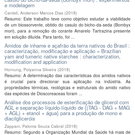
e modelagem
Canteli, Anderson Marcos Dias
(
2018
)
Resumo: Este trabalho teve como objetivo estudar a viabilidade
de um biossorvente, obtido do casulo do bicho-da-seda (Bombyx
mori), para a remoção do corante Amarelo Tartrazina presente
em solução diluída. Para tanto, foi ...
Amidos de inhame e açafrão da terra nativos do Brasil :
caracterização, modificação e aplicação = Brazilian
yam and tumeric native starches : characterization,
modification and application
Hornung, Polyanna Silveira
(
2018
)
Resumo: A determinação das características dos amidos nativos
é crucial para direcionar sua aplicação na indústria. As
propriedades térmicas, reológicas e estruturais do amido nativo
das espécies de Dioscoreaceas foram ...
Análise dos processos de esterificação de glicerol com
AGL e separação líquido-líquido de {(TAG - DAG + MAG
+ AGL) + etanol + água} para a produção de mono e
diacilgliceróis
Zappani, Paloma Souza Cabral
(
2018
)
Resumo: Segundo a Organização Mundial da Saúde há mais de