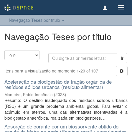
Toggl
navig
Navegação Teses por título
Navegação Teses por título
Ir
Itens para a visualização no momento 1-20 of 107
Aceleração da biodigestão da fração orgânica de
resíduos sólidos urbanos (resíduo alimentar)
Monteiro, Pablo Inocêncio
(
2023
)
Resumo: O destino inadequado dos resíduos sólidos urbanos
(RSU) é um grande problema ambiental global. Para evitar o
acúmulo em aterros, uma das alternativas incentivadas é a
biodigestão anaeróbica, realizada em biodigestores, ...
Adsorção de corante por um biossorvente obtido do
casulo do bicho-da-seda (Bombyx mori) : experimentos