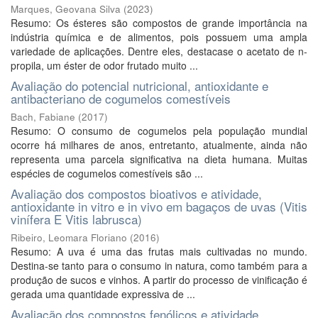
Marques, Geovana Silva
(
2023
)
Resumo: Os ésteres são compostos de grande importância na
indústria química e de alimentos, pois possuem uma ampla
variedade de aplicações. Dentre eles, destacase o acetato de n-
propila, um éster de odor frutado muito ...
Avaliação do potencial nutricional, antioxidante e
antibacteriano de cogumelos comestíveis
Bach, Fabiane
(
2017
)
Resumo: O consumo de cogumelos pela população mundial
ocorre há milhares de anos, entretanto, atualmente, ainda não
representa uma parcela significativa na dieta humana. Muitas
espécies de cogumelos comestíveis são ...
Avaliação dos compostos bioativos e atividade,
antioxidante in vitro e in vivo em bagaços de uvas (Vitis
vinífera E Vitis labrusca)
Ribeiro, Leomara Floriano
(
2016
)
Resumo: A uva é uma das frutas mais cultivadas no mundo.
Destina-se tanto para o consumo in natura, como também para a
produção de sucos e vinhos. A partir do processo de vinificação é
gerada uma quantidade expressiva de ...
Avaliação dos compostos fenólicos e atividade