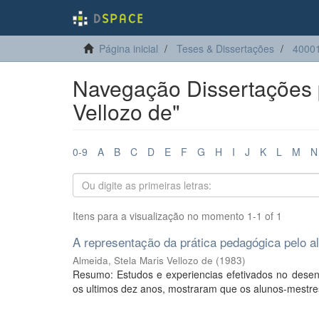
Página inicial
Teses & Dissertações
4000
Navegação Dissertações p
Vellozo de"
0-9
A
B
C
D
E
F
G
H
I
J
K
L
M
N
Itens para a visualização no momento 1-1 of 1
A representação da prática pedagógica pelo al
Almeida, Stela Maris Vellozo de
(
1983
)
Resumo: Estudos e experiencias efetivados no desen
os ultimos dez anos, mostraram que os alunos-mestres