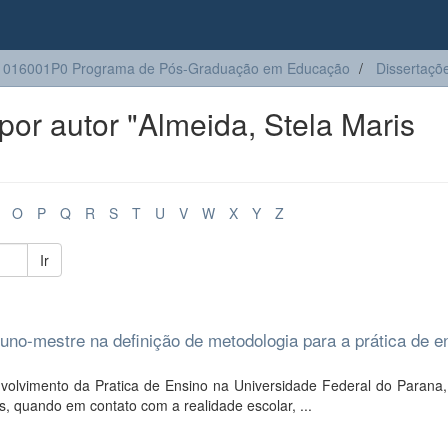
1016001P0 Programa de Pós-Graduação em Educação
Dissertaçõ
or autor "Almeida, Stela Maris
O
P
Q
R
S
T
U
V
W
X
Y
Z
Ir
uno-mestre na definição de metodologia para a prática de e
volvimento da Pratica de Ensino na Universidade Federal do Parana,
, quando em contato com a realidade escolar, ...