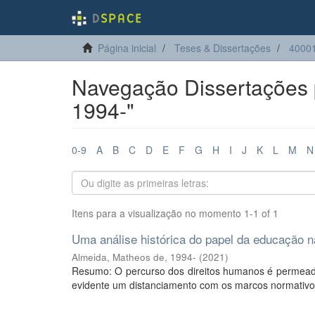
Página inicial
Teses & Dissertações
4000
Navegação Dissertações p
1994-"
0-9
A
B
C
D
E
F
G
H
I
J
K
L
M
N
Itens para a visualização no momento 1-1 of 1
Uma análise histórica do papel da educação n
Almeida, Matheos de, 1994-
(
2021
)
Resumo: O percurso dos direitos humanos é permeado pe
evidente um distanciamento com os marcos normativos