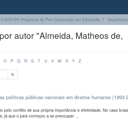
1016001P0 Programa de Pós-Graduação em Educação
Dissertaçõ
or autor "Almeida, Matheos de,
O
P
Q
R
S
T
U
V
W
X
Y
Z
Ir
as políticas públicas nacionais em direitos humanos (1993-
lo conflito de sua própria importância e efetividade. No caso brasil
, já que o país começou a se preocupar ...