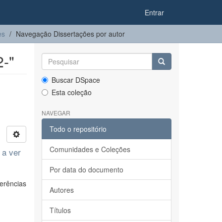
Entrar
es
Navegação Dissertações por autor
2-"
Buscar DSpace
Esta coleção
NAVEGAR
Todo o repositório
Comunidades e Coleções
 a ver
Por data do documento
erências
Autores
Títulos