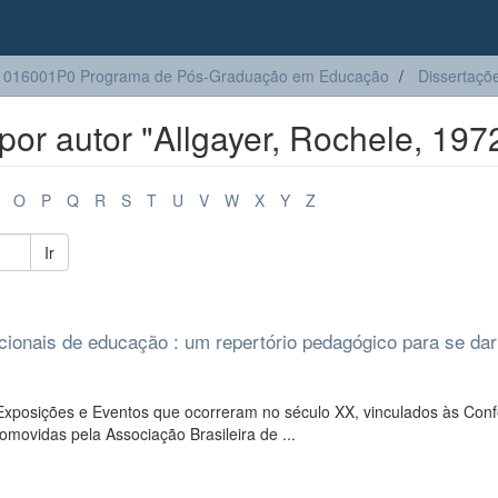
1016001P0 Programa de Pós-Graduação em Educação
Dissertaçõ
or autor "Allgayer, Rochele, 197
O
P
Q
R
S
T
U
V
W
X
Y
Z
Ir
ionais de educação : um repertório pedagógico para se dar
Exposições e Eventos que ocorreram no século XX, vinculados às Conf
movidas pela Associação Brasileira de ...