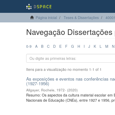
Página inicial
Teses & Dissertações
4000
Navegação Dissertações p
0-9
A
B
C
D
E
F
G
H
I
J
K
L
M
N
Itens para a visualização no momento 1-1 of 1
As exposições e eventos nas conferências nac
(1927-1956)
Allgayer, Rochele, 1972-
(
2020
)
Resumo: Os aspectos da cultura material escolar em 
Nacionais de Educação (CNEs), entre 1927 e 1956, pro