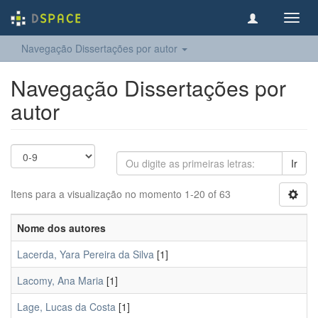
Toggl
navig
Navegação Dissertações por autor
Navegação Dissertações por
autor
Ir
Itens para a visualização no momento 1-20 of 63
Nome dos autores
Lacerda, Yara Pereira da Silva
[1]
Lacomy, Ana Maria
[1]
Lage, Lucas da Costa
[1]