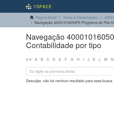
Página inicial
Teses & Dissertações
40001
Navegação 40001016050P0 Programa de Pós-Gra
Navegação 40001016050
Contabilidade por tipo
0-9
A
B
C
D
E
F
G
H
I
J
K
L
M
N
Desculpe, não há nenhum resultado para essa busca.