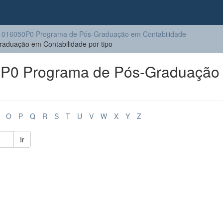
016050P0 Programa de Pós-Graduação em Contabilidade
duação em Contabilidade por tipo
P0 Programa de Pós-Graduação
O
P
Q
R
S
T
U
V
W
X
Y
Z
Ir