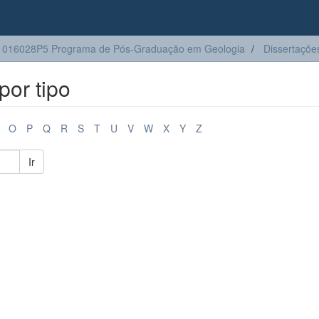
1016028P5 Programa de Pós-Graduação em Geologia
Dissertaçõe
or tipo
O
P
Q
R
S
T
U
V
W
X
Y
Z
Ir