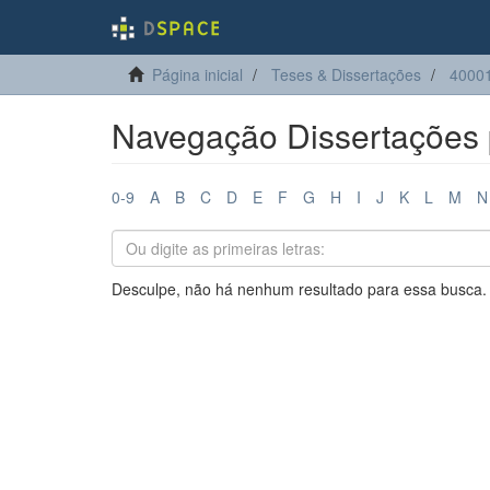
Página inicial
Teses & Dissertações
4000
Navegação Dissertações p
0-9
A
B
C
D
E
F
G
H
I
J
K
L
M
N
Desculpe, não há nenhum resultado para essa busca.