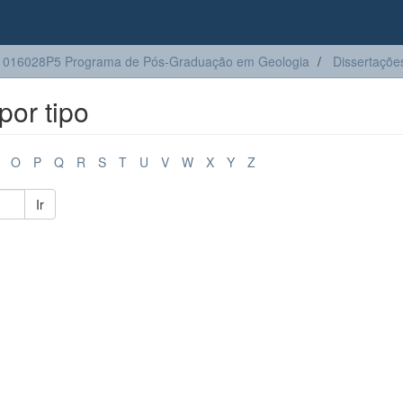
1016028P5 Programa de Pós-Graduação em Geologia
Dissertaçõe
or tipo
O
P
Q
R
S
T
U
V
W
X
Y
Z
Ir