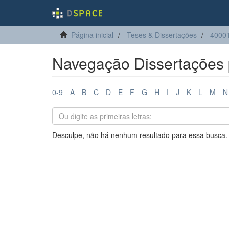
Página inicial
Teses & Dissertações
4000
Navegação Dissertações p
0-9
A
B
C
D
E
F
G
H
I
J
K
L
M
N
Desculpe, não há nenhum resultado para essa busca.