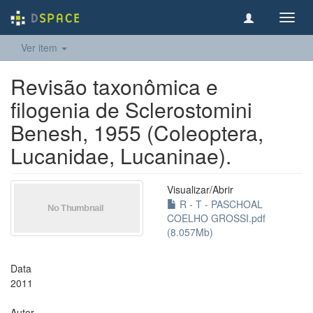
Toggl
navig
Ver item
Revisão taxonômica e
filogenia de Sclerostomini
Benesh, 1955 (Coleoptera,
Lucanidae, Lucaninae).
Visualizar/
Abrir
R - T - PASCHOAL
COELHO GROSSI.pdf
(8.057Mb)
Data
2011
Autor