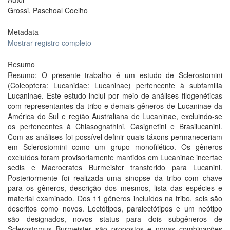
Grossi, Paschoal Coelho
Metadata
Mostrar registro completo
Resumo
Resumo: O presente trabalho é um estudo de Sclerostomini
(Coleoptera: Lucanidae: Lucaninae) pertencente à subfamilia
Lucaninae. Este estudo inclui por meio de análises filogenéticas
com representantes da tribo e demais gêneros de Lucaninae da
América do Sul e região Australiana de Lucaninae, excluindo-se
os pertencentes à Chiasognathini, Casignetini e Brasilucanini.
Com as análises foi possível definir quais táxons permaneceriam
em Sclerostomini como um grupo monofilético. Os gêneros
excluídos foram provisoriamente mantidos em Lucaninae incertae
sedis e Macrocrates Burmeister transferido para Lucanini.
Posteriormente foi realizada uma sinopse da tribo com chave
para os gêneros, descrição dos mesmos, lista das espécies e
material examinado. Dos 11 gêneros incluídos na tribo, seis são
descritos como novos. Lectótipos, paralectótipos e um neótipo
são designados, novos status para dois subgêneros de
Sclerostomus Burmeister são propostos e novas combinações