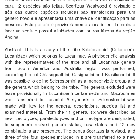
para 12 espécies são feitas. Scortizus Westwood é revisado e
três das quatro espécies incluídas são transferidas para um
gênero novo e é apresentada uma chave de identificação para as
mesmas. Este gênero é provisoriamente alocado em Lucaninae
incertae sedis e possui afinidades com outros táxons da região
Andina.
Abstract: This is a study of the tribe Sclerostomini (Coleoptera:
Lucanidae) which belongs to Lucaninae. A phylogenetic analysis
with the representatives of the tribe and all Lucaninae genera
from South America and Australia region was performed,
excluding that of Chiasognathini, Casignatini and Brasilucanini. It
was possible to define Sclerostomini as a monophyletic group and
the genera which belong to the tribe. The genera excluded were
leave provisionally in Lucaninae incertae sedis and Macrocrates
was transferred to Lucanini. A synopsis of Sclerostomini was
made with key for the genera, descriptions, species list and
examined material. From the 11 genera, six were described as
new. Lectotypes, paralectotypes and on neotype are designated,
to subgenera reeived genera status, new status and 12 new
combinations are presented. The genus Scortizus is revised, and
three of the four species included in it are transferred to a new