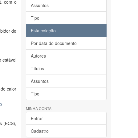
2, com o
Assuntos
Tipo
Esta coleção
ibidor de
Por data do documento
Autores
o estável
Títulos
Assuntos
de calor
Tipo
o
MINHA CONTA
Entrar
s (ECS),
Cadastro