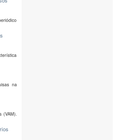
osos
eriódico
as
terística
uisas na
ds (VAM).
rios