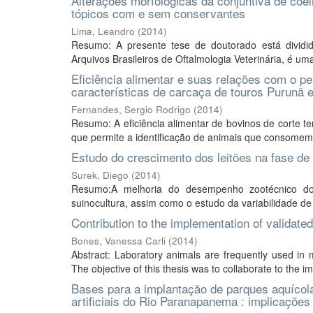
Alterações morfológicas da conjuntiva de co
tópicos com e sem conservantes
Lima, Leandro
(
2014
)
Resumo: A presente tese de doutorado está dividid
Arquivos Brasileiros de Oftalmologia Veterinária, é um
Eficiência alimentar e suas relações com o pe
características de carcaça de touros Purunã
Fernandes, Sergio Rodrigo
(
2014
)
Resumo: A eficiência alimentar de bovinos de corte t
que permite a identificação de animais que consomem
Estudo do crescimento dos leitões na fase de
Surek, Diego
(
2014
)
Resumo:A melhoria do desempenho zootécnico dos
suinocultura, assim como o estudo da variabilidade de
Contribution to the implementation of validate
Bones, Vanessa Carli
(
2014
)
Abstract: Laboratory animals are frequently used in 
The objective of this thesis was to collaborate to the i
Bases para a implantação de parques aquícola
artificiais do Rio Paranapanema : implicaçõe