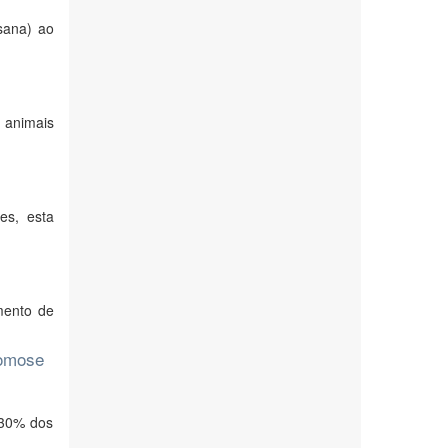
sana) ao
 animais
es, esta
mento de
nomose
 30% dos