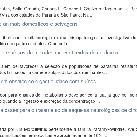
antes, Salto Grande, Canoas II, Canoas I, Capivara, Taquaruçu e Ro
visa dos estados do Paraná e São Paulo. Na ...
 de animais domésticos e selvagens
uir com a oftalmologia clínica, histopatológica e investigativa de
ido em quatro capítulos. O primeiro ...
e e resíduos de moxidectina em tecidos de cordeiros
 alem de favorecer a selecao de populacoes de parasitas resistent
os farmacos na carne e subprodutos dos ruminantes. ...
 em ensaios de digestibilidade com suínos
ador para ensaios de metabolismo deve ser contínua, já que no mo
do quando a ingestão e excreção da concentração ...
la óssea para o tratamento de sequelas neurológicas de ci
a por um Morbillivirus pertencente a família Paramyxoviridae. Até
 complicações neurológicas e aproximadamente 10% ...