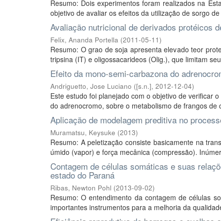
Resumo: Dois experimentos foram realizados na Est
objetivo de avaliar os efeitos da utilização de sorgo de
Avaliação nutricional de derivados protéicos 
Felix, Ananda Portella
(
2011-05-11
)
Resumo: O grao de soja apresenta elevado teor proteic
tripsina (IT) e oligossacarideos (Olig.), que limitam s
Efeito da mono-semi-carbazona do adrenocro
Andriguetto, Jose Luciano
(
[s.n.]
,
2012-12-04
)
Este estudo foi planejado com o objetivo de verifica
do adrenocromo, sobre o metabolismo de frangos de c
Aplicação de modelagem preditiva no processo
Muramatsu, Keysuke
(
2013
)
Resumo: A peletização consiste basicamente na tran
úmido (vapor) e força mecânica (compressão). Inúmero
Contagem de células somáticas e suas relaç
estado do Paraná
Ribas, Newton Pohl
(
2013-09-02
)
Resumo: O entendimento da contagem de células som
importantes instrumentos para a melhoria da qualidade