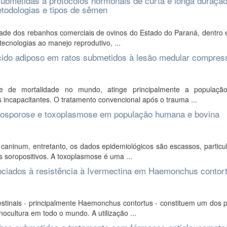
 submetidas a protocolos hormonais de curta e longa duração
todologias e tipos de sêmen
lidade dos rebanhos comerciais de ovinos do Estado do Paraná, dentro 
ecnologias ao manejo reprodutivo, ...
ecido adiposo em ratos submetidos à lesão medular compres
e de mortalidade no mundo, atinge principalmente a populaçã
 incapacitantes. O tratamento convencional após o trauma ...
neosporose e toxoplasmose em população humana e bovina
 caninum, entretanto, os dados epidemiológicos são escassos, partic
 soropositivos. A toxoplasmose é uma ...
ociados à resistência à Ivermectina em Haemonchus contor
stinais - principalmente Haemonchus contortus - constituem um dos p
ocultura em todo o mundo. A utilização ...