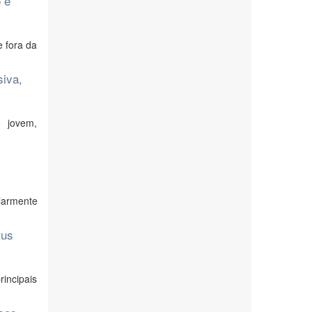
 e
e fora da
siva,
o jovem,
ularmente
tus
rincipais