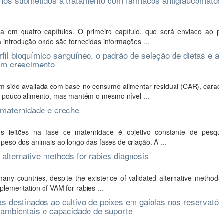
elhos submetidos a tratamento com fármacos antiglaucomat
a em quatro capítulos. O primeiro capítulo, que será enviado ao p
a introdução onde são fornecidas informações ...
rfil bioquímico sanguíneo, o padrão de seleção de dietas e 
 em crescimento
em sido avaliada com base no consumo alimentar residual (CAR), carac
 pouco alimento, mas mantém o mesmo nível ...
 maternidade e creche
 leitões na fase de maternidade é objetivo constante de pesq
 peso dos animais ao longo das fases de criação. A ...
d alternative methods for rabies diagnosis
many countries, despite the existence of validated alternative metho
mplementation of VAM for rabies ...
s destinados ao cultivo de peixes em gaiolas nos reservató
s ambientais e capacidade de suporte