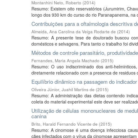
Montanhini Neto, Roberto
(
2014
)
Resumo: Existem oito reservatórios (Jurumirim, Chav
longo dos 930 km do curso do rio Paranapanema, na di
Contribuições para a oftalmologia descritiva
Almeida, Ana Carolina da Veiga Rodarte de
(
2014
)
Resumo: A presente tese de doutorado buscou contrib
domésticos e selvagens. Para tanto o trabalho foi divid
Métodos de controle parasitário, produtividad
Fernandes, Maria Angela Machado
(
2015
)
Resumo: O uso indiscriminado dos anti-helminticos,
diretamente relacionado com a presenca de residuos d
Equilíbrio dinâmico na passagem do indicador
Oliveira Júnior, Juahil Martins de
(
2015
)
Resumo: A administração das dietas contendo indic
coleta do material experimental este deve ser realiza
Utilização de células mononucleares de medu
canina
Brito, Harald Fernando Vicente de
(
2015
)
Resumo: A cinomose é uma doença infecciosa causad
cães infectados com o vírus da cinomose apresentam