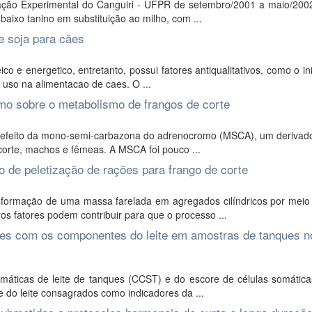
ação Experimental do Canguiri - UFPR de setembro/2001 a maio/200
 baixo tanino em substituição ao milho, com ...
de soja para cães
o e energetico, entretanto, possui fatores antiqualitativos, como o in
eu uso na alimentacao de caes. O ...
mo sobre o metabolismo de frangos de corte
r o efeito da mono-semi-carbazona do adrenocromo (MSCA), um derivad
orte, machos e fêmeas. A MSCA foi pouco ...
 de peletização de rações para frango de corte
sformação de uma massa farelada em agregados cilíndricos por meio 
s fatores podem contribuir para que o processo ...
ões com os componentes do leite em amostras de tanques n
áticas de leite de tanques (CCST) e do escore de células somática
 do leite consagrados como indicadores da ...