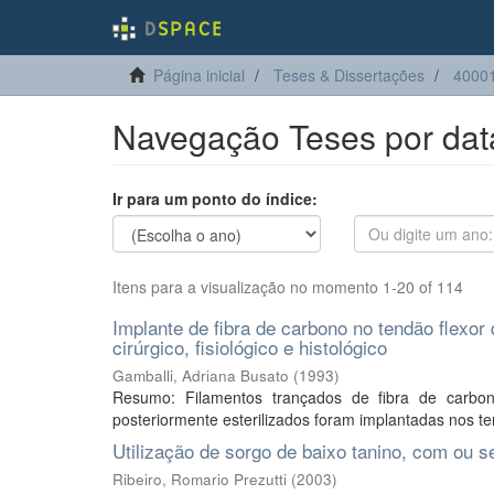
Página inicial
Teses & Dissertações
40001
Navegação Teses por da
Ir para um ponto do índice:
Itens para a visualização no momento 1-20 of 114
Implante de fibra de carbono no tendão flexor d
cirúrgico, fisiológico e histológico
Gamballi, Adriana Busato
(
1993
)
Resumo: Filamentos trançados de fibra de carbo
posteriormente esterilizados foram implantadas nos ten
Utilização de sorgo de baixo tanino, com ou
Ribeiro, Romario Prezutti
(
2003
)