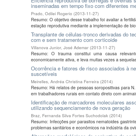
Eficiência reprodutiva de borregas e ovelhas
inseminadas em tempo fixo com diferentes me
Prado, Odilei Rogerio
(
2013-11-27
)
Resumo: O objetivo desse trabalho foi avaliar a ferti
estação reprodutiva mediante a implementação de biot
Transplante de células-tronco derivadas do t
com e sem tratamento com corticoide
Villanova Junior, José Ademar
(
2013-11-27
)
Resumo: O trauma constitui uma causa relevant
economicamente ativa, e leva muitas vezes a sequelas
Ocorrência e fatores de risco associados à 
suscetíveis
Meirelles, Andréa Christina Ferreira
(
2014
)
Resumo: Há relatos de pessoas soropositivas para N.
em trabalhadores rurais em contato direto com animais
Identificação de marcadores moleculares ass
utilizando sequenciamento de nova geração
Braz, Fernanda Silva Fortes Suchodolak
(
2014
)
Resumo: Infecções por parasitos nematoides gastrinte
problemas sanitários e econômicos na indústria da ovin