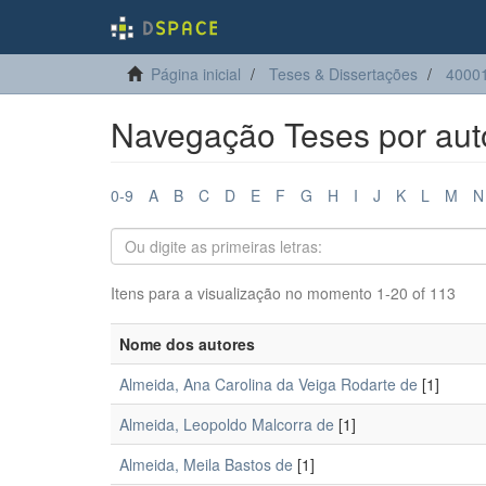
Página inicial
Teses & Dissertações
40001
Navegação Teses por aut
0-9
A
B
C
D
E
F
G
H
I
J
K
L
M
N
Itens para a visualização no momento 1-20 of 113
Nome dos autores
Almeida, Ana Carolina da Veiga Rodarte de
[1]
Almeida, Leopoldo Malcorra de
[1]
Almeida, Meila Bastos de
[1]