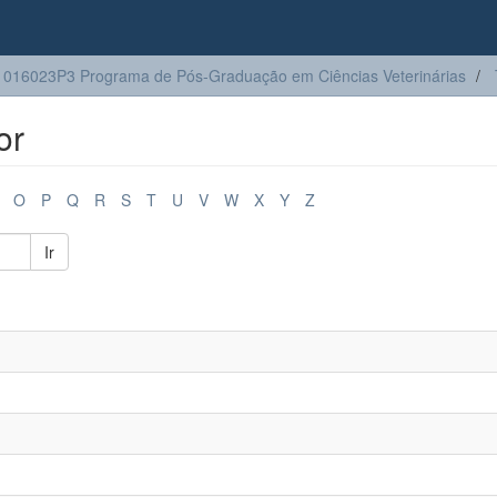
016023P3 Programa de Pós-Graduação em Ciências Veterinárias
or
O
P
Q
R
S
T
U
V
W
X
Y
Z
Ir