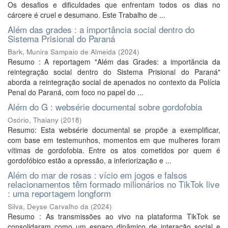
Os desafios e dificuldades que enfrentam todos os dias no
cárcere é cruel e desumano. Este Trabalho de ...
Além das grades : a importância social dentro do
Sistema Prisional do Paraná
Bark, Munira Sampaio de Almeida
(
2024
)
Resumo : A reportagem "Além das Grades: a importância da
reintegração social dentro do Sistema Prisional do Paraná"
aborda a reintegração social de apenados no contexto da Polícia
Penal do Paraná, com foco no papel do ...
Além do G : websérie documental sobre gordofobia
Osório, Thaiany
(
2018
)
Resumo: Esta websérie documental se propõe a exemplificar,
com base em testemunhos, momentos em que mulheres foram
vítimas de gordofobia. Entre os atos cometidos por quem é
gordofóbico estão a opressão, a inferiorização e ...
Além do mar de rosas : vício em jogos e falsos
relacionamentos têm formado milionários no TikTok live
: uma reportagem longform
Silva, Deyse Carvalho da
(
2024
)
Resumo : As transmissões ao vivo na plataforma TikTok se
consolidaram como um espaço dinâmico de interação social e