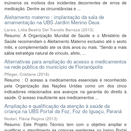
inúmeros os motivos dos incidentes decorrentes de erros de
medicação. Dentre as circunstâncias e ...
Aleitamento materno : implantação da sala de
amamentação na UBS Jardim Menino Deus
Larios, Lídia Beatriz Del Transito Barraza
(
2013
)
Resumo: A Organização Mundial de Saúde e o Ministério de
Saúde recomendam o Aleitamento Materno exclusivo até o sexto
mês, e complementado ate os dois anos ou mais. "Sendo a mais
sábia estratégia natural de vínculo, afeto, ...
Alternativas para ampliação do acesso a medicamentos
na rede pública do município de Florianópolis
Pfleger, Cristiane
(
2016
)
Resumo : O acesso a medicamentos essenciais é reconhecido
pela Organização das Nações Unidas como um dos cinco
indicadores relacionados aos avanços na garantia do direito à
saúde. O acesso insuficiente aos medicamentos ...
Ampliação e qualificação da atenção à saúde da
criança na UBS Portal da Foz, Foz do Iguaçu, Paraná
Nodari, Flávia Regina
(
2013
)
Resumo: Este Projeto Técnico tem com o objetivo ampliar e
qualificar o atendimento às crianças residentes no bairro Portal