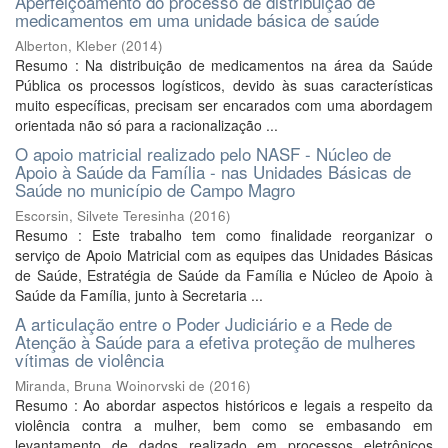
Aperfeiçoamento do processo de distribuição de
medicamentos em uma unidade básica de saúde
Alberton, Kleber
(
2014
)
Resumo : Na distribuição de medicamentos na área da Saúde
Pública os processos logísticos, devido às suas características
muito específicas, precisam ser encarados com uma abordagem
orientada não só para a racionalização ...
O apoio matricial realizado pelo NASF - Núcleo de
Apoio à Saúde da Família - nas Unidades Básicas de
Saúde no município de Campo Magro
Escorsin, Silvete Teresinha
(
2016
)
Resumo : Este trabalho tem como finalidade reorganizar o
serviço de Apoio Matricial com as equipes das Unidades Básicas
de Saúde, Estratégia de Saúde da Família e Núcleo de Apoio à
Saúde da Família, junto à Secretaria ...
A articulação entre o Poder Judiciário e a Rede de
Atenção à Saúde para a efetiva proteção de mulheres
vítimas de violência
Miranda, Bruna Woinorvski de
(
2016
)
Resumo : Ao abordar aspectos históricos e legais a respeito da
violência contra a mulher, bem como se embasando em
levantamento de dados realizado em processos eletrônicos