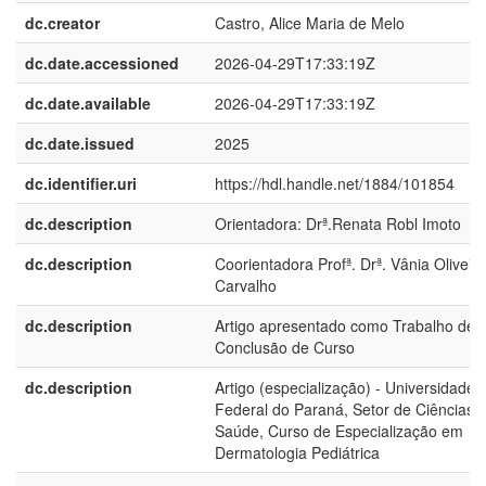
dc.creator
Castro, Alice Maria de Melo
dc.date.accessioned
2026-04-29T17:33:19Z
dc.date.available
2026-04-29T17:33:19Z
dc.date.issued
2025
dc.identifier.uri
https://hdl.handle.net/1884/101854
dc.description
Orientadora: Drª.Renata Robl Imoto
dc.description
Coorientadora Profª. Drª. Vânia Oliveir
Carvalho
dc.description
Artigo apresentado como Trabalho de
Conclusão de Curso
dc.description
Artigo (especialização) - Universidade
Federal do Paraná, Setor de Ciências 
Saúde, Curso de Especialização em
Dermatologia Pediátrica