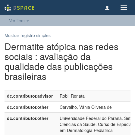
Toggl
navig
Ver item
Mostrar registro simples
Dermatite atópica nas redes
sociais : avaliação da
qualidade das publicações
brasileiras
dc.contributor.advisor
Robl, Renata
dc.contributor.other
Carvalho, Vânia Oliveira de
dc.contributor.other
Universidade Federal do Paraná. Setor
Ciências da Saúde. Curso de Especiali
em Dermatologia Pediátrica