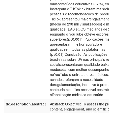
maisconteúdos educativos (87%), enq
Instagram e TikTok exibiram maisrelat
pessoais e recomendações de produto
TikTok apresentou maiorengajamento
(média de 298 mil visualizações) e me
qualidade (DAS eGQS medianos de 2),
enquanto o YouTube obteve escores
superiores(p<0,001). Publicações médi
apresentaram melhor acurácia e
qualidadeem todas as plataformas
(p<0,01).Conclusão: As publicações
brasileiras sobre DA nas principais red
sociaisapresentaram qualidade baixa a
moderada, com melhor desempenho
noYouTube e entre autores médicos. O
achados reforçam a necessidade
deregulamentação, incentivo à produç
conteúdo científico acessível eestratég
alfabetização midiática em saúde
dc.description.abstract
Abstract: Objective: To assess the profil
content, engagement, and scientific qua