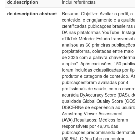
dc.description
Inclui referências
dc.description.abstract
Resumo: Objetivo: Avaliar o perfil, o
conteúdo, o engajamento e a qualidad
científicadas publicações brasileiras so
DA nas plataformas YouTube, Instagra
eTikTok.Método: Estudo transversal qu
analisou as 60 primeiras publicações
porplataforma, coletadas entre maio e 
de 2025 com a palavra-chave"dermatit
atopica". Após exclusões, 150 publicaç
foram incluídas eclassificadas por tipo 
produtor e categoria de conteúdo. As
publicaçõesforam avaliadas por 4
profissionais de saúde, com o escore d
acurácia DyAccuracy Score (DAS), de
qualidade Global Quality Score (GQS) 
DISCERNe de experiência ao usuário
Armstrong Viewer Assessment
(AVA).Resultados: Médicos foram
responsáveis por 46,3% das
publicações,predominando dermatologi
(50,8%). O YouTube concentrou