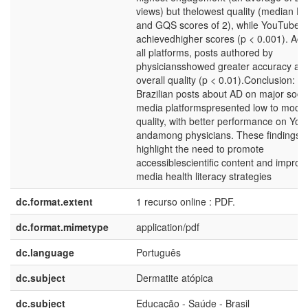
views) but thelowest quality (median D
and GQS scores of 2), while YouTube
achievedhigher scores (p < 0.001). Acr
all platforms, posts authored by
physiciansshowed greater accuracy an
overall quality (p < 0.01).Conclusion:
Brazilian posts about AD on major socia
media platformspresented low to mode
quality, with better performance on Yo
andamong physicians. These findings
highlight the need to promote
accessiblescientific content and improv
media health literacy strategies
dc.format.extent
1 recurso online : PDF.
dc.format.mimetype
application/pdf
dc.language
Português
dc.subject
Dermatite atópica
dc.subject
Educação - Saúde - Brasil