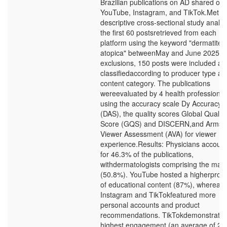
Brazilian publications on AD shared on
YouTube, Instagram, and TikTok.Metho
descriptive cross-sectional study analy
the first 60 postsretrieved from each
platform using the keyword "dermatite
atopica" betweenMay and June 2025. A
exclusions, 150 posts were included an
classifiedaccording to producer type an
content category. The publications
wereevaluated by 4 health professional
using the accuracy scale Dy AccuracyS
(DAS), the quality scores Global Quality
Score (GQS) and DISCERN,and Armst
Viewer Assessment (AVA) for viewer
experience.Results: Physicians accoun
for 46.3% of the publications,
withdermatologists comprising the major
(50.8%). YouTube hosted a higherpropo
of educational content (87%), whereas
Instagram and TikTokfeatured more
personal accounts and product
recommendations. TikTokdemonstrated
highest engagement (an average of 29