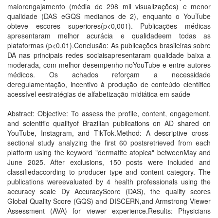
maiorengajamento (média de 298 mil visualizações) e menor
qualidade (DAS eGQS medianos de 2), enquanto o YouTube
obteve escores superiores(p<0,001). Publicações médicas
apresentaram melhor acurácia e qualidadeem todas as
plataformas (p<0,01).Conclusão: As publicações brasileiras sobre
DA nas principais redes sociaisapresentaram qualidade baixa a
moderada, com melhor desempenho noYouTube e entre autores
médicos. Os achados reforçam a necessidade
deregulamentação, incentivo à produção de conteúdo científico
acessível eestratégias de alfabetização midiática em saúde
Abstract: Objective: To assess the profile, content, engagement,
and scientific qualityof Brazilian publications on AD shared on
YouTube, Instagram, and TikTok.Method: A descriptive cross-
sectional study analyzing the first 60 postsretrieved from each
platform using the keyword "dermatite atopica" betweenMay and
June 2025. After exclusions, 150 posts were included and
classifiedaccording to producer type and content category. The
publications wereevaluated by 4 health professionals using the
accuracy scale Dy AccuracyScore (DAS), the quality scores
Global Quality Score (GQS) and DISCERN,and Armstrong Viewer
Assessment (AVA) for viewer experience.Results: Physicians