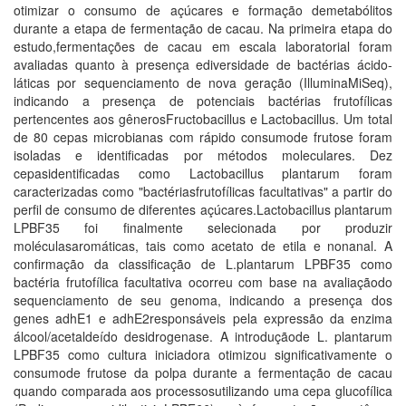
otimizar o consumo de açúcares e formação demetabólitos
durante a etapa de fermentação de cacau. Na primeira etapa do
estudo,fermentações de cacau em escala laboratorial foram
avaliadas quanto à presença ediversidade de bactérias ácido-
láticas por sequenciamento de nova geração (IlluminaMiSeq),
indicando a presença de potenciais bactérias frutofílicas
pertencentes aos gênerosFructobacillus e Lactobacillus. Um total
de 80 cepas microbianas com rápido consumode frutose foram
isoladas e identificadas por métodos moleculares. Dez
cepasidentificadas como Lactobacillus plantarum foram
caracterizadas como "bactériasfrutofílicas facultativas" a partir do
perfil de consumo de diferentes açúcares.Lactobacillus plantarum
LPBF35 foi finalmente selecionada por produzir
moléculasaromáticas, tais como acetato de etila e nonanal. A
confirmação da classificação de L.plantarum LPBF35 como
bactéria frutofílica facultativa ocorreu com base na avaliaçãodo
sequenciamento de seu genoma, indicando a presença dos
genes adhE1 e adhE2responsáveis pela expressão da enzima
álcool/acetaldeído desidrogenase. A introduçãode L. plantarum
LPBF35 como cultura iniciadora otimizou significativamente o
consumode frutose da polpa durante a fermentação de cacau
quando comparada aos processosutilizando uma cepa glucofílica