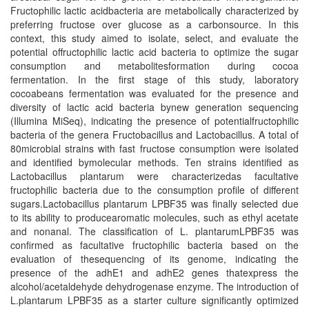
Fructophilic lactic acidbacteria are metabolically characterized by
preferring fructose over glucose as a carbonsource. In this
context, this study aimed to isolate, select, and evaluate the
potential offructophilic lactic acid bacteria to optimize the sugar
consumption and metabolitesformation during cocoa
fermentation. In the first stage of this study, laboratory
cocoabeans fermentation was evaluated for the presence and
diversity of lactic acid bacteria bynew generation sequencing
(Illumina MiSeq), indicating the presence of potentialfructophilic
bacteria of the genera Fructobacillus and Lactobacillus. A total of
80microbial strains with fast fructose consumption were isolated
and identified bymolecular methods. Ten strains identified as
Lactobacillus plantarum were characterizedas facultative
fructophilic bacteria due to the consumption profile of different
sugars.Lactobacillus plantarum LPBF35 was finally selected due
to its ability to producearomatic molecules, such as ethyl acetate
and nonanal. The classification of L. plantarumLPBF35 was
confirmed as facultative fructophilic bacteria based on the
evaluation of thesequencing of its genome, indicating the
presence of the adhE1 and adhE2 genes thatexpress the
alcohol/acetaldehyde dehydrogenase enzyme. The introduction of
L.plantarum LPBF35 as a starter culture significantly optimized