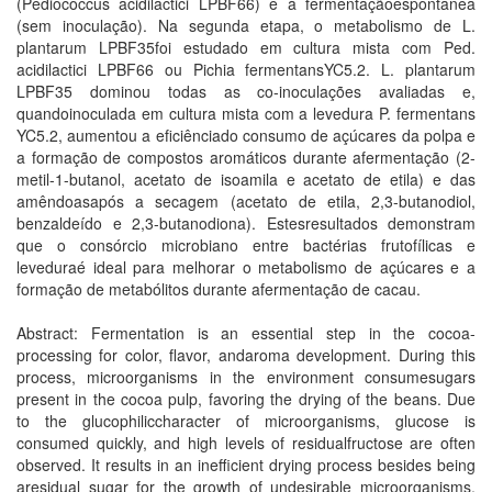
(Pediococcus acidilactici LPBF66) e à fermentaçãoespontânea
(sem inoculação). Na segunda etapa, o metabolismo de L.
plantarum LPBF35foi estudado em cultura mista com Ped.
acidilactici LPBF66 ou Pichia fermentansYC5.2. L. plantarum
LPBF35 dominou todas as co-inoculações avaliadas e,
quandoinoculada em cultura mista com a levedura P. fermentans
YC5.2, aumentou a eficiênciado consumo de açúcares da polpa e
a formação de compostos aromáticos durante afermentação (2-
metil-1-butanol, acetato de isoamila e acetato de etila) e das
amêndoasapós a secagem (acetato de etila, 2,3-butanodiol,
benzaldeído e 2,3-butanodiona). Estesresultados demonstram
que o consórcio microbiano entre bactérias frutofílicas e
leveduraé ideal para melhorar o metabolismo de açúcares e a
formação de metabólitos durante afermentação de cacau.
Abstract: Fermentation is an essential step in the cocoa-
processing for color, flavor, andaroma development. During this
process, microorganisms in the environment consumesugars
present in the cocoa pulp, favoring the drying of the beans. Due
to the glucophiliccharacter of microorganisms, glucose is
consumed quickly, and high levels of residualfructose are often
observed. It results in an inefficient drying process besides being
aresidual sugar for the growth of undesirable microorganisms.