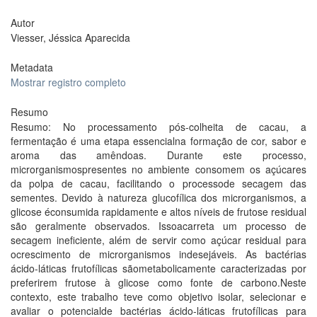
Autor
Viesser, Jéssica Aparecida
Metadata
Mostrar registro completo
Resumo
Resumo: No processamento pós-colheita de cacau, a
fermentação é uma etapa essencialna formação de cor, sabor e
aroma das amêndoas. Durante este processo,
microrganismospresentes no ambiente consomem os açúcares
da polpa de cacau, facilitando o processode secagem das
sementes. Devido à natureza glucofílica dos microrganismos, a
glicose éconsumida rapidamente e altos níveis de frutose residual
são geralmente observados. Issoacarreta um processo de
secagem ineficiente, além de servir como açúcar residual para
ocrescimento de microrganismos indesejáveis. As bactérias
ácido-láticas frutofílicas sãometabolicamente caracterizadas por
preferirem frutose à glicose como fonte de carbono.Neste
contexto, este trabalho teve como objetivo isolar, selecionar e
avaliar o potencialde bactérias ácido-láticas frutofílicas para