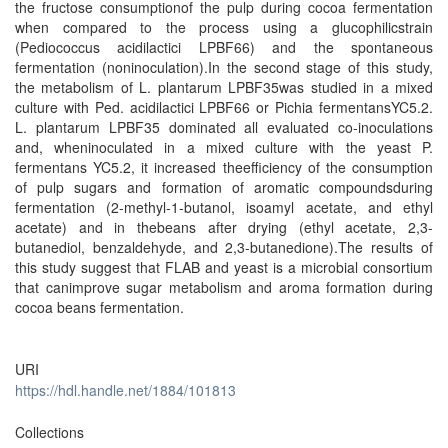
the fructose consumptionof the pulp during cocoa fermentation
when compared to the process using a glucophilicstrain
(Pediococcus acidilactici LPBF66) and the spontaneous
fermentation (noninoculation).In the second stage of this study,
the metabolism of L. plantarum LPBF35was studied in a mixed
culture with Ped. acidilactici LPBF66 or Pichia fermentansYC5.2.
L. plantarum LPBF35 dominated all evaluated co-inoculations
and, wheninoculated in a mixed culture with the yeast P.
fermentans YC5.2, it increased theefficiency of the consumption
of pulp sugars and formation of aromatic compoundsduring
fermentation (2-methyl-1-butanol, isoamyl acetate, and ethyl
acetate) and in thebeans after drying (ethyl acetate, 2,3-
butanediol, benzaldehyde, and 2,3-butanedione).The results of
this study suggest that FLAB and yeast is a microbial consortium
that canimprove sugar metabolism and aroma formation during
cocoa beans fermentation.
URI
https://hdl.handle.net/1884/101813
Collections