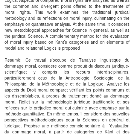
Logics. Aspects of compared moral rights are analysed as well as
the common and divergent poins offered to the treatmente of
moral rights. This work examines the traditional juridical
metodology and its reflections on moral injury, culminating on the
emphasys on quantitative analysis. At the same time, it considers
new metodological approaches for Science in general, as well as
the juridical Science. A complementary method for the evaluation
of moral injury based on Kant’s categories and on elements of
modal and relational Logics is proposed
Resumè: Ce travail s’occupe de Tanalyse linguistique du
dommage moral, considere comrne produit du discours juridique-
scientifique; y compris les recours interdiscipinaires,
particulièrement ceux de la Antropologie, Sociologie, de la
Philosophie, de la Méthodologie et de la Logique. Analyse les
aspects du Droit moral compare; vérifiant les points communs et
les dissemblables, à propos du traitement donné au dommage
moral. Reflet sur la méthodologie juridique traditionelle et ses
reflexes sur le préjudice moral qui culmine avec emphase sur la
méthode quantitative. En même temps, il considere des nouvelles
perspectives méthodologiques pour la Sciences en général et
juridique. Propòse une méthode complementaire à 1’évaluation
du dommage moral, à partir de categories de Kánt et des