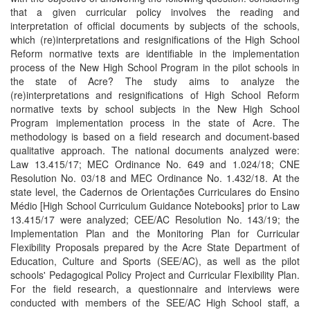
that a given curricular policy involves the reading and
interpretation of official documents by subjects of the schools,
which (re)interpretations and resignifications of the High School
Reform normative texts are identifiable in the implementation
process of the New High School Program in the pilot schools in
the state of Acre? The study aims to analyze the
(re)interpretations and resignifications of High School Reform
normative texts by school subjects in the New High School
Program implementation process in the state of Acre. The
methodology is based on a field research and document-based
qualitative approach. The national documents analyzed were:
Law 13.415/17; MEC Ordinance No. 649 and 1.024/18; CNE
Resolution No. 03/18 and MEC Ordinance No. 1.432/18. At the
state level, the Cadernos de Orientações Curriculares do Ensino
Médio [High School Curriculum Guidance Notebooks] prior to Law
13.415/17 were analyzed; CEE/AC Resolution No. 143/19; the
Implementation Plan and the Monitoring Plan for Curricular
Flexibility Proposals prepared by the Acre State Department of
Education, Culture and Sports (SEE/AC), as well as the pilot
schools' Pedagogical Policy Project and Curricular Flexibility Plan.
For the field research, a questionnaire and interviews were
conducted with members of the SEE/AC High School staff, a