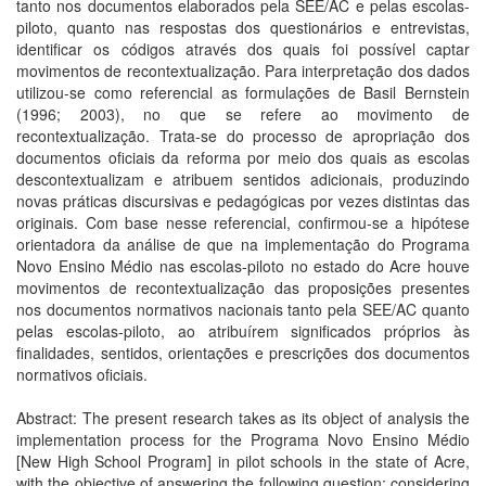
tanto nos documentos elaborados pela SEE/AC e pelas escolas-
piloto, quanto nas respostas dos questionários e entrevistas,
identificar os códigos através dos quais foi possível captar
movimentos de recontextualização. Para interpretação dos dados
utilizou-se como referencial as formulações de Basil Bernstein
(1996; 2003), no que se refere ao movimento de
recontextualização. Trata-se do processo de apropriação dos
documentos oficiais da reforma por meio dos quais as escolas
descontextualizam e atribuem sentidos adicionais, produzindo
novas práticas discursivas e pedagógicas por vezes distintas das
originais. Com base nesse referencial, confirmou-se a hipótese
orientadora da análise de que na implementação do Programa
Novo Ensino Médio nas escolas-piloto no estado do Acre houve
movimentos de recontextualização das proposições presentes
nos documentos normativos nacionais tanto pela SEE/AC quanto
pelas escolas-piloto, ao atribuírem significados próprios às
finalidades, sentidos, orientações e prescrições dos documentos
normativos oficiais.
Abstract: The present research takes as its object of analysis the
implementation process for the Programa Novo Ensino Médio
[New High School Program] in pilot schools in the state of Acre,
with the objective of answering the following question: considering