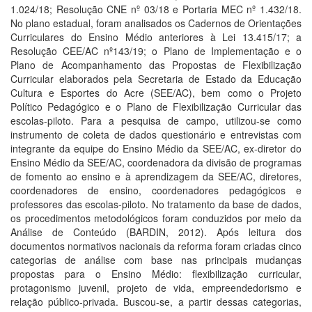
1.024/18; Resolução CNE nº 03/18 e Portaria MEC nº 1.432/18.
No plano estadual, foram analisados os Cadernos de Orientações
Curriculares do Ensino Médio anteriores à Lei 13.415/17; a
Resolução CEE/AC nº143/19; o Plano de Implementação e o
Plano de Acompanhamento das Propostas de Flexibilização
Curricular elaborados pela Secretaria de Estado da Educação
Cultura e Esportes do Acre (SEE/AC), bem como o Projeto
Político Pedagógico e o Plano de Flexibilização Curricular das
escolas-piloto. Para a pesquisa de campo, utilizou-se como
instrumento de coleta de dados questionário e entrevistas com
integrante da equipe do Ensino Médio da SEE/AC, ex-diretor do
Ensino Médio da SEE/AC, coordenadora da divisão de programas
de fomento ao ensino e à aprendizagem da SEE/AC, diretores,
coordenadores de ensino, coordenadores pedagógicos e
professores das escolas-piloto. No tratamento da base de dados,
os procedimentos metodológicos foram conduzidos por meio da
Análise de Conteúdo (BARDIN, 2012). Após leitura dos
documentos normativos nacionais da reforma foram criadas cinco
categorias de análise com base nas principais mudanças
propostas para o Ensino Médio: flexibilização curricular,
protagonismo juvenil, projeto de vida, empreendedorismo e
relação público-privada. Buscou-se, a partir dessas categorias,