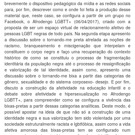
brevemente o dispositivo pedagógico da mídia e as redes sociais
para, por fim, descrever como e onde foi feita a produção desse
material que, neste caso, se configura a partir de um grupo no
Facebook, o Afrodengo LGBTT+ (06/04/2017), criado com a
proposta de ser um espaço virtual de relacionamento afetivo de
pessoas LGBT negras de todo país. Na segunda etapa apresento
a discussão sobre o tornando-me preta atrelada as noções de
racismo, branqueamento e miscigenação que interpelam e
constituem o corpo negro e faço uma recuperação do contexto
histórico de como se constituiu o processo de fragmentação
identitária da população negra até o processo de ressignificação
e valorização de tal identidade, assim como, apresento uma
discussão sobre o tornando-me bixa a partir das categorias de
gênero, sexualidade e do sistema corposexo- desejo. E por fim,
discuto a construção da afetividade na educação infantil e o
debate sobre afetividade e hipersexualização no Afrodengo
LGBTT+, para compreender como se configura a vivência das
bixas-pretas a partir dessas categorias analíticas. Deste modo, é
possível apostar na ideia de que não só a construção de uma
identidade negra e sua valorização tem sido violentada por uma
sociedade estruturalmente racista e lgbtfóbica, assim como a vida
afetiva amorosa das bixas-pretas tem se configurado num