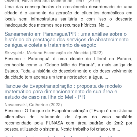
Oliveira, Flávia Mariana Maceno de, 1997-
(
2019
)
Uma das consequências do crescimento desordenado de uma
cidade é o aumento da geração de efluentes domésticos em
locais sem infraestrutura sanitária e com isso o descarte
inadequado dos mesmos nos recursos hídricos. No ...
Saneamento em Paranaguá/PR : uma análise sobre o
histórico da prestação dos serviços de abastecimento
de água e coleta e tratamento de esgoto
Skrzypietz, Mariana Escomação de Almeida
(
2022
)
Resumo : Paranaguá é uma cidade do Litoral do Paraná,
conhecida como a "Cidade Mãe do Paraná", a mais antiga do
Estado. Toda a história do descobrimento e do desenvolvimento
da cidade tem apenas um tema norteador: a água. ...
Tanque de Evapotranspiração : proposta de modelo
matemático para dimensionamento de sua área e
estudo de caso na Ilha do Mel - PR
Novacovski, Catherine
(
2022
)
Resumo : O Tanque de Evapotranspiração (TEvap) é um sistema
alternativo de tratamento de águas do vaso sanitário
recomendado pela FUNASA com área padrão de 2m2 por
pessoa utilizando o sistema. Neste trabalho foi criado um ...