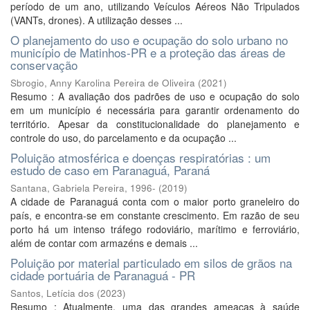
período de um ano, utilizando Veículos Aéreos Não Tripulados
(VANTs, drones). A utilização desses ...
O planejamento do uso e ocupação do solo urbano no
município de Matinhos-PR e a proteção das áreas de
conservação
Sbrogio, Anny Karolina Pereira de Oliveira
(
2021
)
Resumo : A avaliação dos padrões de uso e ocupação do solo
em um município é necessária para garantir ordenamento do
território. Apesar da constitucionalidade do planejamento e
controle do uso, do parcelamento e da ocupação ...
Poluição atmosférica e doenças respiratórias : um
estudo de caso em Paranaguá, Paraná
Santana, Gabriela Pereira, 1996-
(
2019
)
A cidade de Paranaguá conta com o maior porto graneleiro do
país, e encontra-se em constante crescimento. Em razão de seu
porto há um intenso tráfego rodoviário, marítimo e ferroviário,
além de contar com armazéns e demais ...
Poluição por material particulado em silos de grãos na
cidade portuária de Paranaguá - PR
Santos, Letícia dos
(
2023
)
Resumo : Atualmente, uma das grandes ameaças à saúde