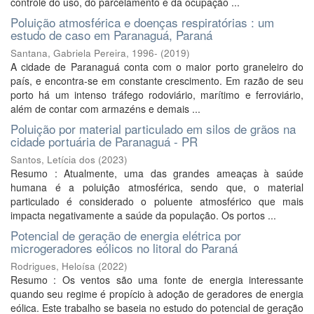
controle do uso, do parcelamento e da ocupação ...
Poluição atmosférica e doenças respiratórias : um
estudo de caso em Paranaguá, Paraná
Santana, Gabriela Pereira, 1996-
(
2019
)
A cidade de Paranaguá conta com o maior porto graneleiro do
país, e encontra-se em constante crescimento. Em razão de seu
porto há um intenso tráfego rodoviário, marítimo e ferroviário,
além de contar com armazéns e demais ...
Poluição por material particulado em silos de grãos na
cidade portuária de Paranaguá - PR
Santos, Letícia dos
(
2023
)
Resumo : Atualmente, uma das grandes ameaças à saúde
humana é a poluição atmosférica, sendo que, o material
particulado é considerado o poluente atmosférico que mais
impacta negativamente a saúde da população. Os portos ...
Potencial de geração de energia elétrica por
microgeradores eólicos no litoral do Paraná
Rodrigues, Heloísa
(
2022
)
Resumo : Os ventos são uma fonte de energia interessante
quando seu regime é propício à adoção de geradores de energia
eólica. Este trabalho se baseia no estudo do potencial de geração