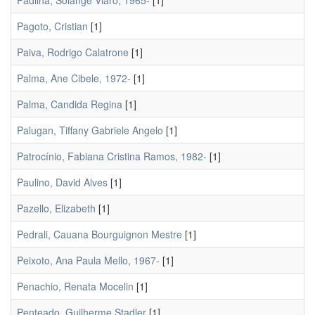
Padilha, Solange Viaro, 1965-
[1]
Pagoto, Cristian
[1]
Paiva, Rodrigo Calatrone
[1]
Palma, Ane Cibele, 1972-
[1]
Palma, Candida Regina
[1]
Palugan, Tiffany Gabriele Angelo
[1]
Patrocínio, Fabiana Cristina Ramos, 1982-
[1]
Paulino, David Alves
[1]
Pazello, Elizabeth
[1]
Pedrali, Cauana Bourguignon Mestre
[1]
Peixoto, Ana Paula Mello, 1967-
[1]
Penachio, Renata Mocelin
[1]
Penteado, Guilherme Stadler
[1]