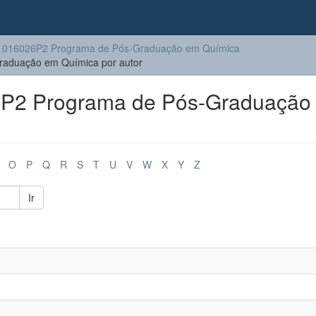
1016026P2 Programa de Pós-Graduação em Química
aduação em Química por autor
P2 Programa de Pós-Graduação
O
P
Q
R
S
T
U
V
W
X
Y
Z
Ir