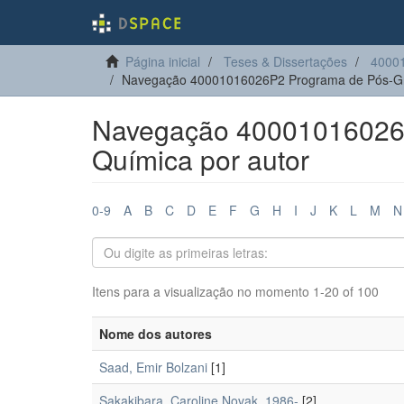
Página inicial
Teses & Dissertações
4000
Navegação 40001016026P2 Programa de Pós-Gr
Navegação 40001016026
Química por autor
0-9
A
B
C
D
E
F
G
H
I
J
K
L
M
N
Itens para a visualização no momento 1-20 of 100
Nome dos autores
Saad, Emir Bolzani
[1]
Sakakibara, Caroline Novak, 1986-
[2]