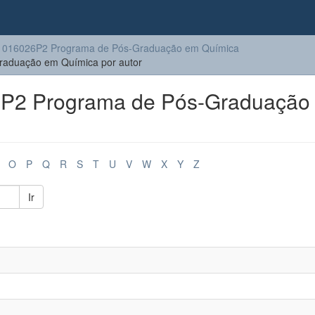
1016026P2 Programa de Pós-Graduação em Química
aduação em Química por autor
P2 Programa de Pós-Graduação
O
P
Q
R
S
T
U
V
W
X
Y
Z
Ir