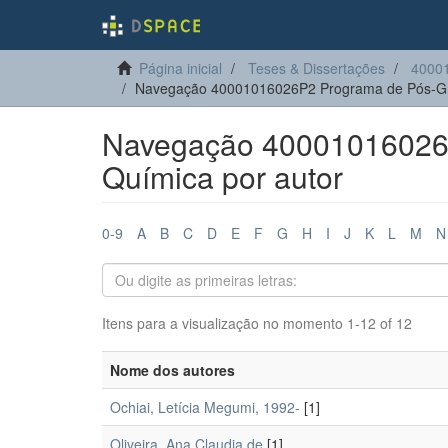
Página inicial
Teses & Dissertações
4000
Navegação 40001016026P2 Programa de Pós-Gr
Navegação 40001016026
Química por autor
0-9
A
B
C
D
E
F
G
H
I
J
K
L
M
N
Itens para a visualização no momento 1-12 of 12
Nome dos autores
Ochiai, Letícia Megumi, 1992-
[1]
Oliveira, Ana Claudia de
[1]