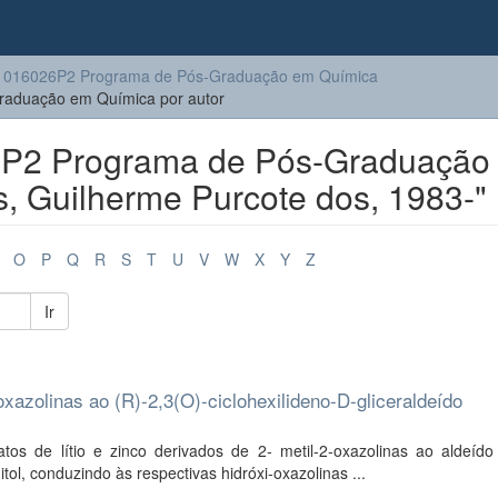
1016026P2 Programa de Pós-Graduação em Química
aduação em Química por autor
P2 Programa de Pós-Graduação
s, Guilherme Purcote dos, 1983-"
O
P
Q
R
S
T
U
V
W
X
Y
Z
Ir
xazolinas ao (R)-2,3(O)-ciclohexilideno-D-gliceraldeído
s de lítio e zinco derivados de 2- metil-2-oxazolinas ao aldeído 
tol, conduzindo às respectivas hidróxi-oxazolinas ...