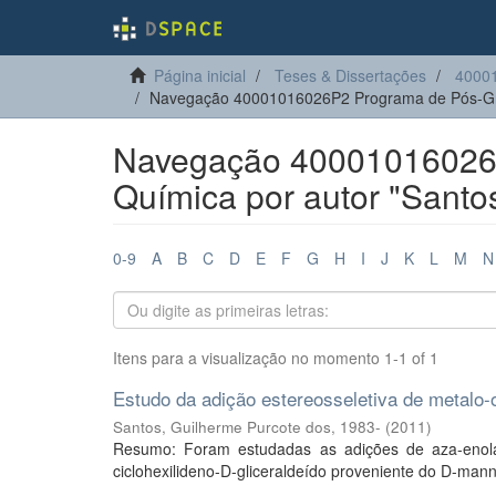
Página inicial
Teses & Dissertações
4000
Navegação 40001016026P2 Programa de Pós-Gr
Navegação 40001016026
Química por autor "Santo
0-9
A
B
C
D
E
F
G
H
I
J
K
L
M
N
Itens para a visualização no momento 1-1 of 1
Estudo da adição estereosseletiva de metalo-o
Santos, Guilherme Purcote dos, 1983-
(
2011
)
Resumo: Foram estudadas as adições de aza-enolato
ciclohexilideno-D-gliceraldeído proveniente do D-manni