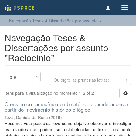
Toggl
navig
Navegação Teses & Dissertações por assunto
Navegação Teses &
Dissertações por assunto
"Raciocínio"
Ir
Itens para a visualização no momento 1-2 of 2
O ensino do raciocínio combinatório : considerações a
partir do movimento histórico e lógico
Teza, Daniela da Rosa
(
2018
)
Resumo: Esta pesquisa teve como objetivo observar e investigar
as relações que podem ser estabelecidas entre o movimento
histórico e lógico do raciocínio combinatório e a organização do