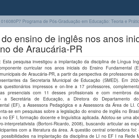
016080P7 Programa de Pós-Graduação em Educação: Teoria e Prátic
 do ensino de inglês nos anos inic
ino de Araucária-PR
Esta pesquisa investigou a implantação da disciplina de Língua Ingl
mponente curricular nos anos iniciais do Ensino Fundamental (
municipais de Araucária-PR, a partir da perspectiva de professores de
esentantes da Secretaria Municipal de Educação (SMED). Em 202
os questionários impressos e on-line a 17 professores, complement
stas presenciais com 11 desses profissionais e com membros 
ndo a Secretária de Educação, a Diretora do Departamento do
ntal (EF), a Assessora Pedagógica e a Assessora da Área de LI. 
ta-se em pesquisas sobre a legislação do ensino de inglês no Brasil
s no EF I, formação docente e linguística aplicada. Adotou-se uma a
ivo-interpretativista (Bortoni-Ricardo, 2008), buscando articular as exp
icipantes com a literatura da área. A questão central orientadora foi:
e possibilidades na implantação da disciplina de LI no EF I na Rede 