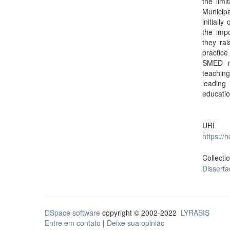
the limi
Municip
initiall
the impo
they ra
practice
SMED re
teaching
leading
educati
URI
https://
Collecti
Dissert
DSpace software
copyright © 2002-2022
LYRASIS
Entre em contato
|
Deixe sua opinião