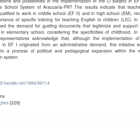
tations and possibilities in the implementation of the LI subject in EF
al School System of Araucaria-PR? The results indicate that teach
y qualified to work in middle school (EF II) and in high school (EM), re
rtance of specific training for teaching English to children (LIC). In 
ised the demand for guiding documents that legitimize and support 
 in elementary school, considering the specificities of childhood. In 
presentatives acknowledge that, although the implementation of
 in EF I originated from an administrative demand, this initiative 
 to a process of political and pedagogical expansion within the m
on system
hdl.handle.net/1884/99714
ons
ações
[229]