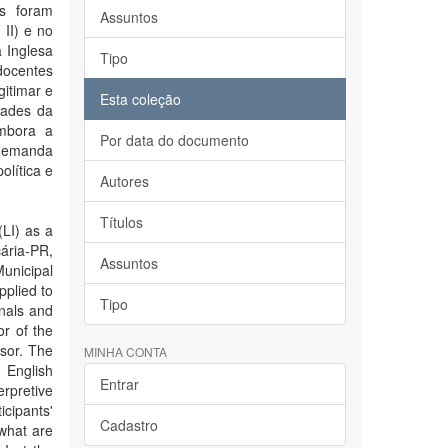
es foram
Assuntos
II) e no
 Inglesa
Tipo
docentes
itimar e
Esta coleção
dades da
embora a
Por data do documento
 demanda
olítica e
Autores
Títulos
(LI) as a
cária-PR,
Assuntos
unicipal
plied to
Tipo
onals and
r of the
sor. The
MINHA CONTA
, English
Entrar
erpretive
icipants'
Cadastro
 what are