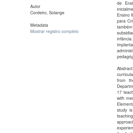
de Ensi
Autor
inicialm
Cordeiro, Solange
Ensino 
para Cr
Metadata
também 
Mostrar registro completo
subsidi
infânci
implant
administ
pedagóg
Abstract
curricul
from th
Departme
17 teach
with mem
Element
study is
teaching
approach
experien