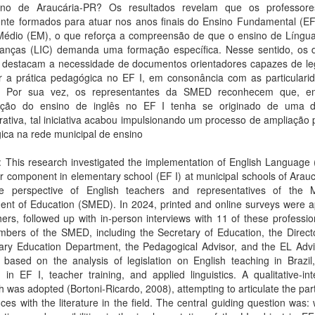
no de Araucária-PR? Os resultados revelam que os professor
ente formados para atuar nos anos finais do Ensino Fundamental (EF 
Médio (EM), o que reforça a compreensão de que o ensino de Língua
ianças (LIC) demanda uma formação específica. Nesse sentido, os 
destacam a necessidade de documentos orientadores capazes de leg
ar a prática pedagógica no EF I, em consonância com as particulari
a. Por sua vez, os representantes da SMED reconhecem que, 
ação do ensino de inglês no EF I tenha se originado de uma
rativa, tal iniciativa acabou impulsionando um processo de ampliação p
ica na rede municipal de ensino
: This research investigated the implementation of English Language 
ar component in elementary school (EF I) at municipal schools of Arau
e perspective of English teachers and representatives of the M
nt of Education (SMED). In 2024, printed and online surveys were ap
ers, followed up with in-person interviews with 11 of these professi
bers of the SMED, including the Secretary of Education, the Directo
ary Education Department, the Pedagogical Advisor, and the EL Advi
 based on the analysis of legislation on English teaching in Brazil
 in EF I, teacher training, and applied linguistics. A qualitative-int
 was adopted (Bortoni-Ricardo, 2008), attempting to articulate the part
ces with the literature in the field. The central guiding question was: