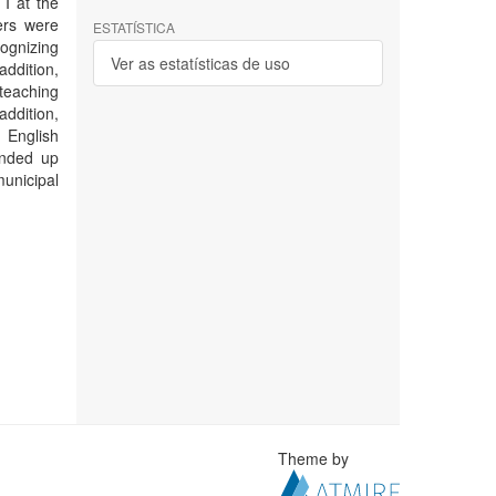
 I at the
ers were
ESTATÍSTICA
cognizing
Ver as estatísticas de uso
addition,
teaching
addition,
 English
ended up
unicipal
Theme by