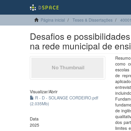
Página inicial
Teses & Dissertações
40001
Desafios e possibilidades
na rede municipal de ens
Resumo: 
como co
escolas 
de repr
aplicad
entrevi
Visualizar/
Abrir
inclui
R - D - SOLANGE CORDEIRO.pdf
Fundame
(2.035Mb)
fundamen
de inglê
qualitat
Data
dos part
2025
limites 