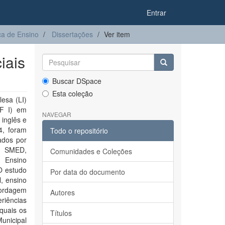
Entrar
a de Ensino
Dissertações
Ver item
iais
Buscar DSpace
Esta coleção
esa (LI)
EF I) em
NAVEGAR
 inglês e
4, foram
Todo o repositório
ados por
da SMED,
Comunidades e Coleções
 Ensino
O estudo
Por data do documento
, ensino
bordagem
Autores
eriências
 quais os
Títulos
Municipal