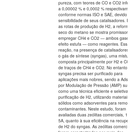
pureza, com teores de CO e CO2 inferi
a 0,00002 % e 0,0002 % respectivamen
conforme normas ISO e SAE, devido à
sensibilidade de seus catalisadores. En
as rotas de produção de H2, a reforma
seco do metano se mostra promissora 
empregar CH4 e CO2 — ambos gases
efeito estufa — como reagentes. Essa
reação, na presença de catalisadores, 
o gás de síntese (syngas), uma mistur
composta principalmente por H2 e CO,
de traços de CH4 e CO2. No entanto, o
syngas precisa ser purificado para
aplicações mais nobres, sendo a Adso
por Modulação de Pressão (AMP) surg
como uma técnica eficiente e seletiva p
purificação de H2, utilizando materiais
sólidos como adsorventes para remove
contaminantes. Neste estudo, foram
avaliadas duas zeólitas comerciais, 13
5A, quanto à sua eficiência na recuper
de H2 do syngas. As zeólitas comerciai