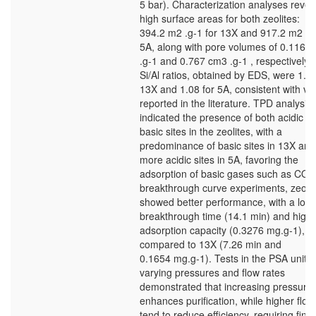
5 bar). Characterization analyses revea
high surface areas for both zeolites:
394.2 m2 .g-1 for 13X and 917.2 m2 .g-
5A, along with pore volumes of 0.116 
.g-1 and 0.767 cm3 .g-1 , respectively.
Si/Al ratios, obtained by EDS, were 1.32
13X and 1.08 for 5A, consistent with va
reported in the literature. TPD analysis
indicated the presence of both acidic a
basic sites in the zeolites, with a
predominance of basic sites in 13X and
more acidic sites in 5A, favoring the
adsorption of basic gases such as CO. 
breakthrough curve experiments, zeolit
showed better performance, with a lon
breakthrough time (14.1 min) and high
adsorption capacity (0.3276 mg.g-1),
compared to 13X (7.26 min and
0.1654 mg.g-1). Tests in the PSA unit 
varying pressures and flow rates
demonstrated that increasing pressure
enhances purification, while higher flow
tend to reduce efficiency, requiring fine-