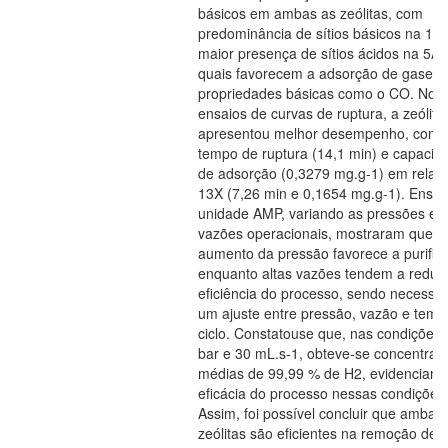
básicos em ambas as zeólitas, com
predominância de sítios básicos na 13
maior presença de sítios ácidos na 5A,
quais favorecem a adsorção de gases
propriedades básicas como o CO. Nos
ensaios de curvas de ruptura, a zeólita
apresentou melhor desempenho, com 
tempo de ruptura (14,1 min) e capacid
de adsorção (0,3279 mg.g-1) em relaç
13X (7,26 min e 0,1654 mg.g-1). Ensai
unidade AMP, variando as pressões e
vazões operacionais, mostraram que o
aumento da pressão favorece a purific
enquanto altas vazões tendem a reduzi
eficiência do processo, sendo necessár
um ajuste entre pressão, vazão e temp
ciclo. Constatouse que, nas condições 
bar e 30 mL.s-1, obteve-se concentraç
médias de 99,99 % de H2, evidenciand
eficácia do processo nessas condições
Assim, foi possível concluir que ambas
zeólitas são eficientes na remoção de 