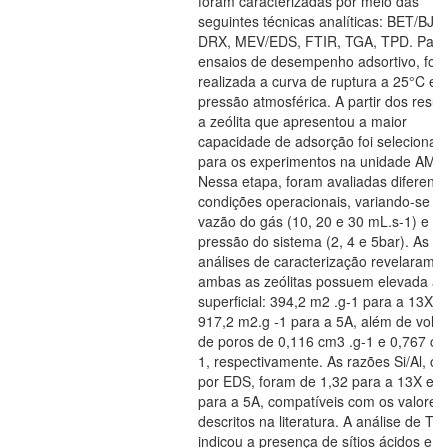
foram caracterizadas por meio das
seguintes técnicas analíticas: BET/BJH,
DRX, MEV/EDS, FTIR, TGA, TPD. Para
ensaios de desempenho adsortivo, foi
realizada a curva de ruptura a 25°C e
pressão atmosférica. A partir dos resul
a zeólita que apresentou a maior
capacidade de adsorção foi selecionad
para os experimentos na unidade AMP.
Nessa etapa, foram avaliadas diferente
condições operacionais, variando-se a
vazão do gás (10, 20 e 30 mL.s-1) e a
pressão do sistema (2, 4 e 5bar). As
análises de caracterização revelaram 
ambas as zeólitas possuem elevada ár
superficial: 394,2 m2 .g-1 para a 13X e
917,2 m2.g -1 para a 5A, além de vol
de poros de 0,116 cm3 .g-1 e 0,767 cm
1, respectivamente. As razões Si/Al, ob
por EDS, foram de 1,32 para a 13X e 1
para a 5A, compatíveis com os valores
descritos na literatura. A análise de TP
indicou a presença de sítios ácidos e