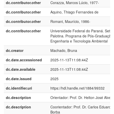
dc.contributor.other
Corazza, Marcos Lúcio, 1977-
dc.contributor.other
Aquino, Thiago Fernandes de
dc.contributor.other
Romani, Maurício, 1986-
dc.contributor.other
Universidade Federal do Paraná. Setor
Palotina. Programa de Pós-Graduação
Engenharia e Tecnologia Ambiental
dc.creator
Machado, Bruna
dc.date.accessioned
2025-11-13T11:08:44Z
dc.date.available
2025-11-13T11:08:44Z
dc.date.issued
2025
dc.identifier.uri
https://hdl.handle.net/1884/99332
dc.description
Orientador: Prof. Dr. Helton José Alves
dc.description
Coorientador: Prof. Dr. Carlos Eduardo
Borba