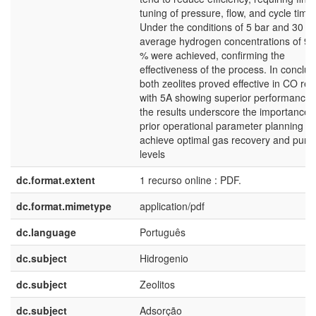
tuning of pressure, flow, and cycle time
Under the conditions of 5 bar and 30 m
average hydrogen concentrations of 99
% were achieved, confirming the
effectiveness of the process. In conclus
both zeolites proved effective in CO re
with 5A showing superior performance,
the results underscore the importance 
prior operational parameter planning to
achieve optimal gas recovery and purit
levels
dc.format.extent
1 recurso online : PDF.
dc.format.mimetype
application/pdf
dc.language
Português
dc.subject
Hidrogenio
dc.subject
Zeolitos
dc.subject
Adsorção