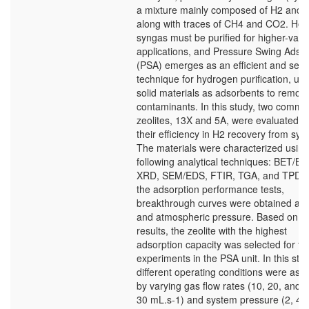
a mixture mainly composed of H2 and 
along with traces of CH4 and CO2. How
syngas must be purified for higher-valu
applications, and Pressure Swing Adsor
(PSA) emerges as an efficient and sele
technique for hydrogen purification, usi
solid materials as adsorbents to remov
contaminants. In this study, two commer
zeolites, 13X and 5A, were evaluated fo
their efficiency in H2 recovery from syn
The materials were characterized using
following analytical techniques: BET/BJ
XRD, SEM/EDS, FTIR, TGA, and TPD. 
the adsorption performance tests,
breakthrough curves were obtained at 
and atmospheric pressure. Based on t
results, the zeolite with the highest
adsorption capacity was selected for fu
experiments in the PSA unit. In this sta
different operating conditions were ass
by varying gas flow rates (10, 20, and
30 mL.s-1) and system pressure (2, 4,