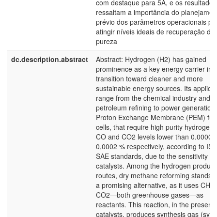
com destaque para 5A, e os resultados
ressaltam a importância do planejamen
prévio dos parâmetros operacionais pa
atingir níveis ideais de recuperação de
pureza
dc.description.abstract
Abstract: Hydrogen (H2) has gained
prominence as a key energy carrier in 
transition toward cleaner and more
sustainable energy sources. Its applica
range from the chemical industry and
petroleum refining to power generation 
Proton Exchange Membrane (PEM) fue
cells, that require high purity hydrogen,
CO and CO2 levels lower than 0.00002
0,0002 % respectively, according to IS
SAE standards, due to the sensitivity of 
catalysts. Among the hydrogen product
routes, dry methane reforming stands o
a promising alternative, as it uses CH4
CO2—both greenhouse gases—as
reactants. This reaction, in the presenc
catalysts, produces synthesis gas (syng