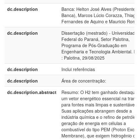
dc.description
Banca: Helton José Alves (Presidente 
Banca), Marcos Lúcio Corazza, Thiago
Fernandes de Aquino e Mauricio Roma
dc.description
Dissertação (mestrado) - Universidade
Federal do Paraná, Setor Palotina,
Programa de Pós-Graduação em
Engenharia e Tecnologia Ambiental. D
: Palotina, 29/08/2025
dc.description
Inclui referências
dc.description
Área de concentração:
dc.description.abstract
Resumo: O H2 tem ganhado destaque
um vetor energético essencial na trans
para fontes mais limpas e sustentáveis.
Suas aplicações abrangem desde a
indústria química e o refino de petróleo
geração de energia em células a
combustível do tipo PEM (Proton Exch
Membrane), que exigem hidrogênio de 