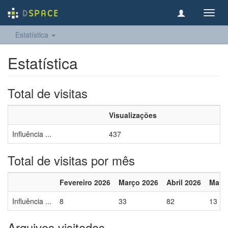
Toggl
navig
Estatística
Estatística
Total de visitas
Visualizações
Influência ...
437
Total de visitas por mês
Fevereiro 2026
Março 2026
Abril 2026
Maio
Influência ...
8
33
82
13
Arquivos visitados