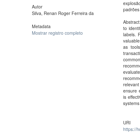
explosã
Autor
padrões
Silva, Renan Roger Ferreira da
Abstract
Metadata
to ident
Mostrar registro completo
labels. 
valuable
as tool
transact
commonl
recommen
evaluate
recommen
relevant
ensure e
is effec
systems
URI
https://