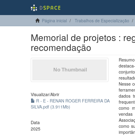
Página inicial
Trabalhos de Especialização
Memorial de projetos : r
recomendação
Resumo:
destaca
conjunt
resultad
Nesse c
ferramen
Visualizar/
Abrir
dados t
R - E - RENAN ROGER FERREIRA DA
frequen
SILVA.pdf (3.911Mb)
como mo
vendas 
Associaç
Data
como sup
2025
importâ