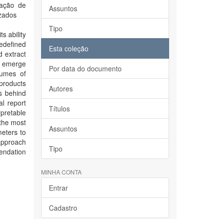
cação de
Assuntos
zados
Tipo
s ability
redefined
Esta coleção
d extract
i, emerge
Por data do documento
lumes of
 products
Autores
s behind
al report
Títulos
rpretable
 the most
Assuntos
meters to
 approach
Tipo
mendation
MINHA CONTA
Entrar
Cadastro