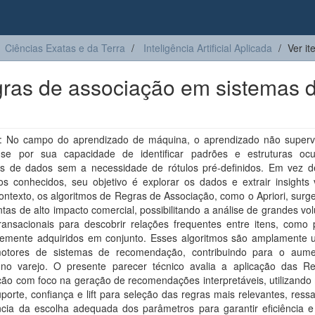
Ciências Exatas e da Terra
Inteligência Artificial Aplicada
Ver it
egras de associação em sistemas 
 No campo do aprendizado de máquina, o aprendizado não superv
-se por sua capacidade de identificar padrões e estruturas oc
os de dados sem a necessidade de rótulos pré-definidos. Em vez d
os conhecidos, seu objetivo é explorar os dados e extrair insights 
ontexto, os algoritmos de Regras de Associação, como o Apriori, sur
tas de alto impacto comercial, possibilitando a análise de grandes v
ransacionais para descobrir relações frequentes entre itens, como 
temente adquiridos em conjunto. Esses algoritmos são amplamente ut
tores de sistemas de recomendação, contribuindo para o aum
no varejo. O presente parecer técnico avalia a aplicação das R
ão com foco na geração de recomendações interpretáveis, utilizando 
orte, confiança e lift para seleção das regras mais relevantes, ress
ncia da escolha adequada dos parâmetros para garantir eficiência e 