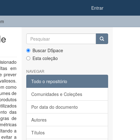
Entrar
em
de
Buscar DSpace
Esta coleção
isionado
ultas em
NAVEGAR
e prever
valiosos.
Todo o repositório
gem como
olumes de
Comunidades e Coleções
produtos
ilizados
Por data do documento
ento das
egras de
Autores
métricas
altando a
Títulos
evitar a