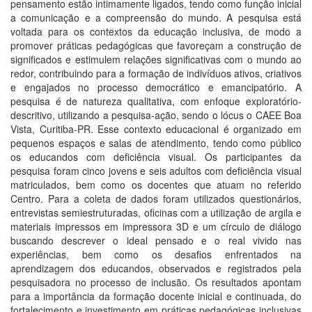
pensamento estão intimamente ligados, tendo como função inicial
a comunicação e a compreensão do mundo. A pesquisa está
voltada para os contextos da educação inclusiva, de modo a
promover práticas pedagógicas que favoreçam a construção de
significados e estimulem relações significativas com o mundo ao
redor, contribuindo para a formação de indivíduos ativos, criativos
e engajados no processo democrático e emancipatório. A
pesquisa é de natureza qualitativa, com enfoque exploratório-
descritivo, utilizando a pesquisa-ação, sendo o lócus o CAEE Boa
Vista, Curitiba-PR. Esse contexto educacional é organizado em
pequenos espaços e salas de atendimento, tendo como público
os educandos com deficiência visual. Os participantes da
pesquisa foram cinco jovens e seis adultos com deficiência visual
matriculados, bem como os docentes que atuam no referido
Centro. Para a coleta de dados foram utilizados questionários,
entrevistas semiestruturadas, oficinas com a utilização de argila e
materiais impressos em impressora 3D e um círculo de diálogo
buscando descrever o ideal pensado e o real vivido nas
experiências, bem como os desafios enfrentados na
aprendizagem dos educandos, observados e registrados pela
pesquisadora no processo de inclusão. Os resultados apontam
para a importância da formação docente inicial e continuada, do
fortalecimento e investimento em práticas pedagógicas inclusivas