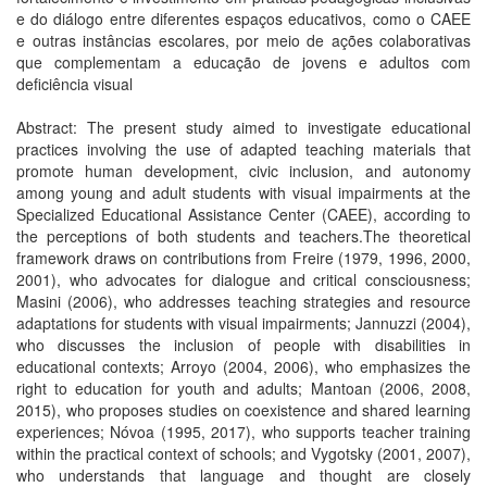
e do diálogo entre diferentes espaços educativos, como o CAEE
e outras instâncias escolares, por meio de ações colaborativas
que complementam a educação de jovens e adultos com
deficiência visual
Abstract: The present study aimed to investigate educational
practices involving the use of adapted teaching materials that
promote human development, civic inclusion, and autonomy
among young and adult students with visual impairments at the
Specialized Educational Assistance Center (CAEE), according to
the perceptions of both students and teachers.The theoretical
framework draws on contributions from Freire (1979, 1996, 2000,
2001), who advocates for dialogue and critical consciousness;
Masini (2006), who addresses teaching strategies and resource
adaptations for students with visual impairments; Jannuzzi (2004),
who discusses the inclusion of people with disabilities in
educational contexts; Arroyo (2004, 2006), who emphasizes the
right to education for youth and adults; Mantoan (2006, 2008,
2015), who proposes studies on coexistence and shared learning
experiences; Nóvoa (1995, 2017), who supports teacher training
within the practical context of schools; and Vygotsky (2001, 2007),
who understands that language and thought are closely