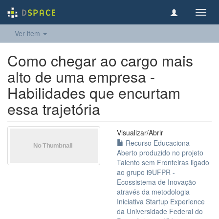
Toggl
navig
Ver item
Como chegar ao cargo mais
alto de uma empresa -
Habilidades que encurtam
essa trajetória
Visualizar/
Abrir
Recurso Educaciona
Aberto produzido no projeto
Talento sem Fronteiras ligado
ao grupo i9UFPR -
Ecossistema de Inovação
através da metodologia
Iniciativa Startup Experience
da Universidade Federal do