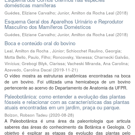
domésticas mamíferas
Guédes, Eliziane Carvalho
;
Junior, Amilton da Rocha Leal
(
2018
)
Esquema Geral dos Aparelhos Urinário e Reprodutor
Masculino dos Mamíferos Domésticos
Guédes, Eliziane Carvalho
;
Junior, Amilton da Rocha Leal
(
2018
)
Boca e conteúdo oral do bovino
Leal, Amilton da Rocha , Júnior
;
Schiocchet Raulino, Georgia
;
Motta Bello, Paulo, Filho
;
Roncovsky, Vanessa
;
Charnecki Galvão,
Vinícius
;
Grebogi Bilyk, Clarissa
;
Vacheski Miranda, Ana Carolina
;
Azevedo, Carolina Dacal
(
2019-11-21
)
O vídeo mostra as estruturas anatômicas encontradas na boca
de um bovino. Foi utilizada uma hemicabeça de um bovino
pertencente ao acervo do Departamento de Anatomia da UFPR.
Paleobotânica: como entender a evolução das plantas
fósseis e relacionar com as características das plantas
atuais encontradas em um jardim, praça ou parque.
Bolzon, Robson Tadeu
(
2020-08-28
)
A Paleobotânica é uma área da paleontologia que articula
saberes das áreas do conhecimento da Botânica e Geologia. O
objetivo é explicar as etapas da evolução das plantas pelo