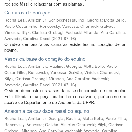
registro fóssil e relacionar com as plantas ...
Câmaras do coração
Rocha Leal, Amilton Jr
;
Schiocchet Raulino, Georgia
;
Motta Bello,
Paulo Cesar Filho
;
Roncovsky, Vanessa
;
Charnecki Galvão,
Vinícius
;
Bilyk, Clarissa Grebogi
;
Vacheski Miranda, Ana Carolina
;
Azevedo, Carolina Dacal
(
2021-07-16
)
O vídeo demonstra as câmaras existentes no coração de um
bovino.
Vasos da base do coração do equino
Rocha Leal, Amilton Jr.
;
Raulino, Georgia
;
Motta Bello, Paulo
Cesar Filho
;
Roncovsky, Vanessa
;
Galvão, Vinícius Charnecki
;
Bilyk, Clarissa Grebogi
;
Miranda, Ana Carolina Vacheski
;
Azevedo, Carolina Dacal
(
2021-07-16
)
O vídeo demonstra os vasos da base do coração de um equino.
Foi utilizada uma peça anatômica conservada, pertencente ao
acervo do Departamento de Anatomia da UFPR.
Anatomia da cavidade nasal do equino
Rocha Leal, Amilton Jr
;
Georgia, Raulino
;
Motta Bello, Paulo Filho
;
Roncovsky, Vanessa
;
Galvão, Vinícius Charnecki
;
Bilyk, Clarissa
Grebogi
;
Miranda, Ana Carolina Vacheski
;
Azevedo, Carolina