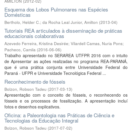
AMILTON
(
2012-02
)
Esquema dos Lobos Pulmonares nas Espécies
Domésticas
Bertholo, Helder C.
;
da Rocha Leal Junior, Amilton
(
2013-04
)
Tutoriais REA articulados à disseminação de práticas
educacionais colaborativas
Azevedo Ferreira, Kristina Desirée
;
Vilardell Camas, Nuria Pons
;
Pacheco, Camila
(
2016-06-06
)
Trabalho apresentado no SERAREA UTFPR 2016 com o intuito
de Apresentar as ações realizadas no programa REA-PARANÁ,
que é uma prática conjunta entre Universidade Federal do
Paraná - UFPR e Universidade Tecnológica Federal ...
Reconhecimento de fósseis
Bolzon, Robson Tadeu
(
2017-03-13
)
Apresentação com o conceito de fósseis, o reconhecendo os
fósseis e os processos de fossilização. A apresentação incluí
fotos e desenhos explicativos.
Oficina: a Paleontologia nas Práticas de Ciência e
Tecnologias da Educação Integral
Bolzon, Robson Tadeu
(
2017-07-02
)