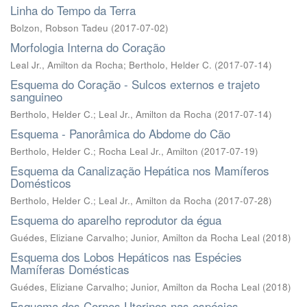
Linha do Tempo da Terra
Bolzon, Robson Tadeu
(
2017-07-02
)
Morfologia Interna do Coração
Leal Jr., Amilton da Rocha
;
Bertholo, Helder C.
(
2017-07-14
)
Esquema do Coração - Sulcos externos e trajeto
sanguineo
Bertholo, Helder C.
;
Leal Jr., Amilton da Rocha
(
2017-07-14
)
Esquema - Panorâmica do Abdome do Cão
Bertholo, Helder C.
;
Rocha Leal Jr., Amilton
(
2017-07-19
)
Esquema da Canalização Hepática nos Mamíferos
Domésticos
Bertholo, Helder C.
;
Leal Jr., Amilton da Rocha
(
2017-07-28
)
Esquema do aparelho reprodutor da égua
Guédes, Eliziane Carvalho
;
Junior, Amilton da Rocha Leal
(
2018
)
Esquema dos Lobos Hepáticos nas Espécies
Mamíferas Domésticas
Guédes, Eliziane Carvalho
;
Junior, Amilton da Rocha Leal
(
2018
)
Esquema dos Cornos Uterinos nas espécies