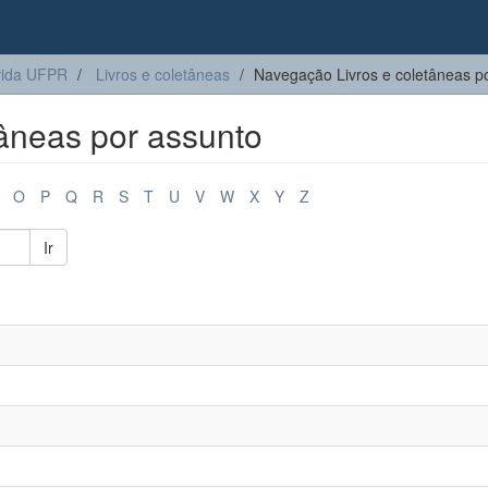
vida UFPR
Livros e coletâneas
Navegação Livros e coletâneas p
âneas por assunto
O
P
Q
R
S
T
U
V
W
X
Y
Z
Ir