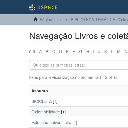
Página inicial
BIBLIOTECA TEMÁTICA: Ciclo
Navegação Livros e colet
0-9
A
B
C
D
E
F
G
H
I
J
K
L
M
N
Itens para a visualização no momento 1-12 of 12
Assunto
BICICLETA
[1]
Ciclomobilidade
[1]
Extensão universitária
[1]