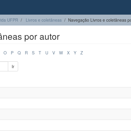
vida UFPR
Livros e coletâneas
Navegação Livros e coletâneas po
âneas por autor
O
P
Q
R
S
T
U
V
W
X
Y
Z
Ir