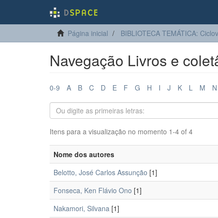
Página inicial
BIBLIOTECA TEMÁTICA: Ciclo
Navegação Livros e colet
0-9
A
B
C
D
E
F
G
H
I
J
K
L
M
N
Itens para a visualização no momento 1-4 of 4
Nome dos autores
Belotto, José Carlos Assunção
[1]
Fonseca, Ken Flávio Ono
[1]
Nakamori, Silvana
[1]