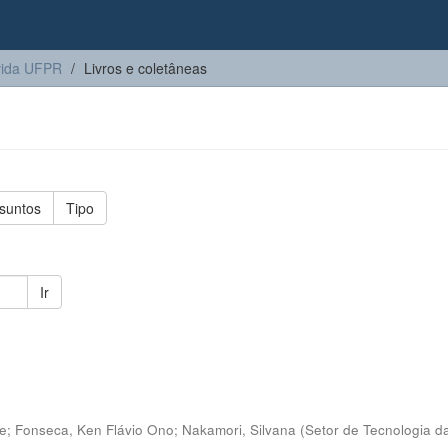
vida UFPR
Livros e coletâneas
suntos
Tipo
Ir
ne
;
Fonseca, Ken Flávio Ono
;
Nakamori, Silvana
(
Setor de Tecnologia 