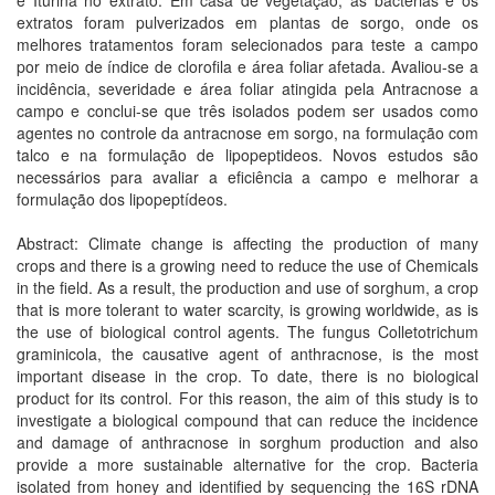
e Iturina no extrato. Em casa de vegetação, as bactérias e os
extratos foram pulverizados em plantas de sorgo, onde os
melhores tratamentos foram selecionados para teste a campo
por meio de índice de clorofila e área foliar afetada. Avaliou-se a
incidência, severidade e área foliar atingida pela Antracnose a
campo e conclui-se que três isolados podem ser usados como
agentes no controle da antracnose em sorgo, na formulação com
talco e na formulação de lipopeptideos. Novos estudos são
necessários para avaliar a eficiência a campo e melhorar a
formulação dos lipopeptídeos.
Abstract: Climate change is affecting the production of many
crops and there is a growing need to reduce the use of Chemicals
in the field. As a result, the production and use of sorghum, a crop
that is more tolerant to water scarcity, is growing worldwide, as is
the use of biological control agents. The fungus Colletotrichum
graminicola, the causative agent of anthracnose, is the most
important disease in the crop. To date, there is no biological
product for its control. For this reason, the aim of this study is to
investigate a biological compound that can reduce the incidence
and damage of anthracnose in sorghum production and also
provide a more sustainable alternative for the crop. Bacteria
isolated from honey and identified by sequencing the 16S rDNA