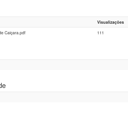
Visualizações
e Caiçara.pdf
111
de