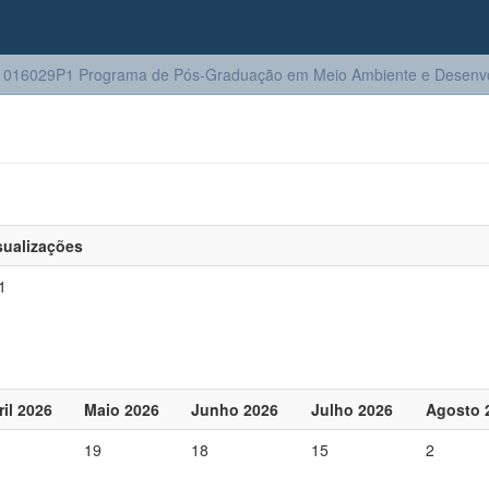
016029P1 Programa de Pós-Graduação em Meio Ambiente e Desenv
sualizações
1
ril 2026
Maio 2026
Junho 2026
Julho 2026
Agosto 
19
18
15
2